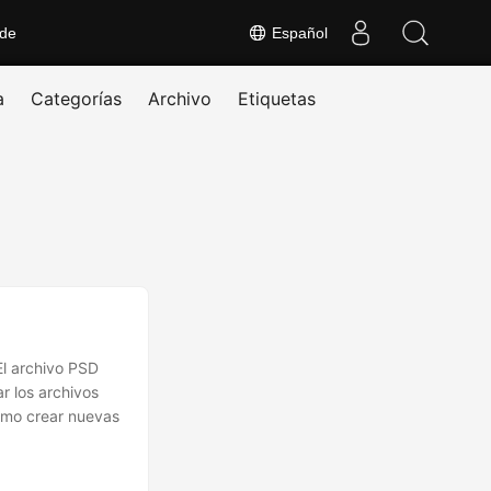
 de
Español
a
Categorías
Archivo
Etiquetas
El archivo PSD
r los archivos
ómo crear nuevas