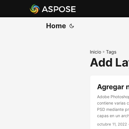
Home
Inicio
»
Tags
Add La
Agregar 
Adobe Photoshop 
contiene varias 
PSD mediante pro
capas en un arc
octubre 11, 2022
·