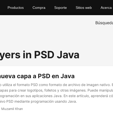
Productos
Compra
Soporte
Sitios web
Acerca
Búsqued
yers in PSD Java
nueva capa a PSD en Java
utiliza el formato PSD como formato de archivo de imagen nativo. 
capas para crear logotipos, folletos y otras imágenes. Puede manipula
gramación en sus aplicaciones Java. En este artículo, aprenderá c
hivo PSD mediante programación usando Java.
 Muzamil Khan