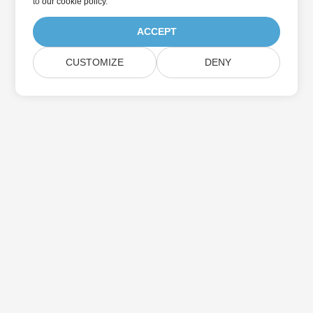
to
our cookie policy
.
ACCEPT
CUSTOMIZE
DENY
Suscríbase a las actualizaciones de
productos de Aspose
Reciba boletines y ofertas mensuales directamente en su
casilla de correo.