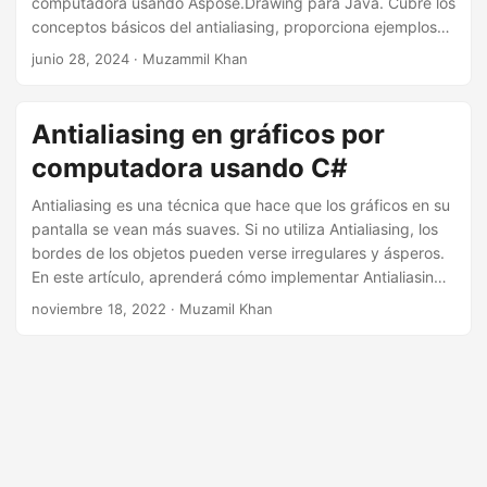
computadora usando Aspose.Drawing para Java. Cubre los
i
conceptos básicos del antialiasing, proporciona ejemplos
ó
de código y explica cómo lograr gráficos más suaves y
junio 28, 2024
· Muzammil Khan
n
visualmente atractivos en tus aplicaciones Java.
Antialiasing en gráficos por
computadora usando C#
Antialiasing es una técnica que hace que los gráficos en su
pantalla se vean más suaves. Si no utiliza Antialiasing, los
bordes de los objetos pueden verse irregulares y ásperos.
En este artículo, aprenderá cómo implementar Antialiasing
en gráficos por computadora usando C#.
noviembre 18, 2022
· Muzamil Khan