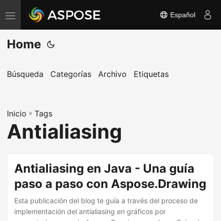
Español
A
l
Home
t
e
r
Búsqueda
Categorías
Archivo
Etiquetas
n
a
Inicio
r
»
Tags
Antialiasing
n
a
v
Antialiasing en Java - Una guía
e
paso a paso con Aspose.Drawing
g
a
Esta publicación del blog te guía a través del proceso de
c
implementación del antialiasing en gráficos por