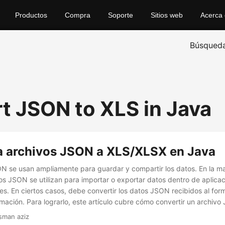
Productos
Compra
Soporte
Sitios web
Acerca
Búsqued
t JSON to XLS in Java
a archivos JSON a XLS/XLSX en Java
N se usan ampliamente para guardar y compartir los datos. En la ma
vos JSON se utilizan para importar o exportar datos dentro de aplica
iles. En ciertos casos, debe convertir los datos JSON recibidos al fo
ación. Para lograrlo, este artículo cubre cómo convertir un archivo
ava.
sman aziz