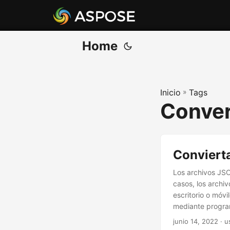
Home
Inicio
»
Tags
Conver
Conviert
Los archivos JSO
casos, los archi
escritorio o móv
mediante program
XLS o XLSX en J
junio 14, 2022
· u