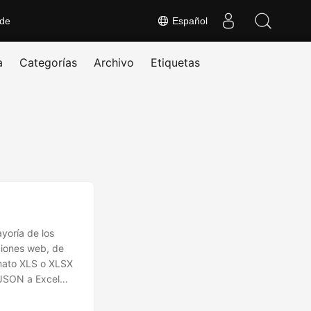
 de
Español
a
Categorías
Archivo
Etiquetas
yoría de los
ciones web, de
rmato XLS o XLSX
 JSON a Excel