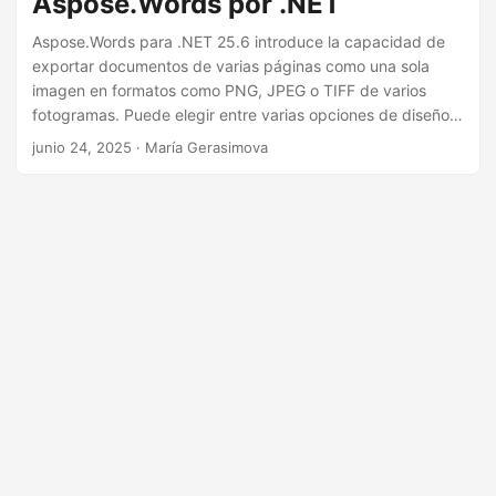
Aspose.Words por .NET
i
ó
Aspose.Words para .NET 25.6 introduce la capacidad de
exportar documentos de varias páginas como una sola
n
imagen en formatos como PNG, JPEG o TIFF de varios
fotogramas. Puede elegir entre varias opciones de diseño,
como Cuadrícula, Horizontal o Vertical, y personalizar la
junio 24, 2025
· María Gerasimova
apariencia con el color de fondo, el color del borde y el
ancho del borde. Esta función es útil para generar vistas
previas de documentos o representaciones visuales para
compartir e imprimir.