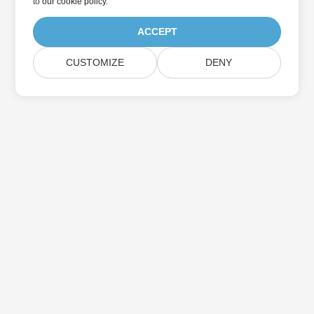
to
our cookie policy
.
ACCEPT
CUSTOMIZE
DENY
Suscríbase a las actualizaciones de
productos de Aspose
Reciba boletines y ofertas mensuales directamente en su
casilla de correo.