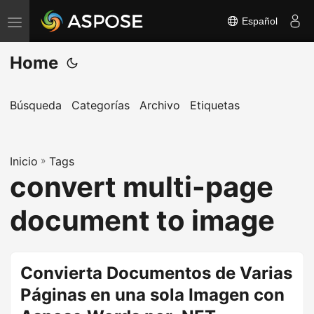
Español
A
l
Home
t
e
r
Búsqueda
Categorías
Archivo
Etiquetas
n
a
Inicio
r
»
Tags
convert multi-page
n
a
document to image
v
e
g
Convierta Documentos de Varias
a
Páginas en una sola Imagen con
c