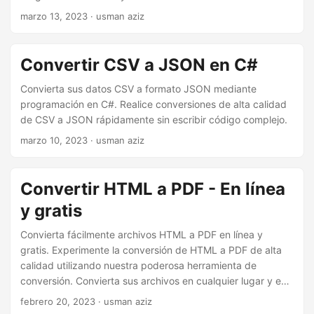
i
velocidad de procesamiento.
marzo 13, 2023
· usman aziz
ó
n
Convertir CSV a JSON en C#
Convierta sus datos CSV a formato JSON mediante
programación en C#. Realice conversiones de alta calidad
de CSV a JSON rápidamente sin escribir código complejo.
marzo 10, 2023
· usman aziz
Convertir HTML a PDF - En línea
y gratis
Convierta fácilmente archivos HTML a PDF en línea y
gratis. Experimente la conversión de HTML a PDF de alta
calidad utilizando nuestra poderosa herramienta de
conversión. Convierta sus archivos en cualquier lugar y en
cualquier momento.
febrero 20, 2023
· usman aziz