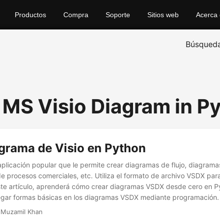
Productos
Compra
Soporte
Sitios web
Acerca
Búsqued
 MS Visio Diagram in P
agrama de Visio en Python
aplicación popular que le permite crear diagramas de flujo, diagramas
e procesos comerciales, etc. Utiliza el formato de archivo VSDX par
ste artículo, aprenderá cómo crear diagramas VSDX desde cero en 
gar formas básicas en los diagramas VSDX mediante programación.
 Muzamil Khan