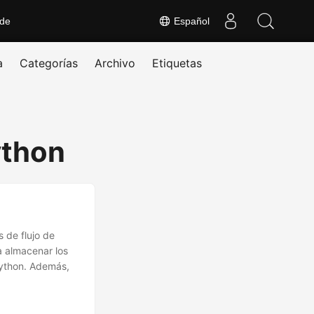
 de
Español
a
Categorías
Archivo
Etiquetas
ython
 de flujo de
a almacenar los
Python. Además,