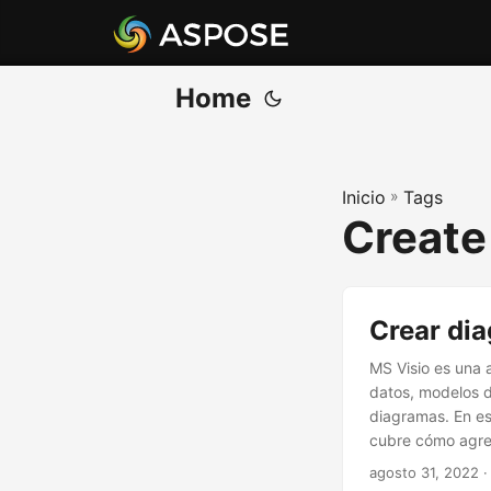
Home
Inicio
»
Tags
Create
Crear di
MS Visio es una 
datos, modelos d
diagramas. En e
cubre cómo agre
agosto 31, 2022
·