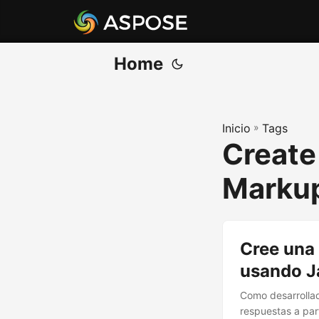
Home
Inicio
»
Tags
Create
Marku
Cree una 
usando J
Como desarrollad
respuestas a par