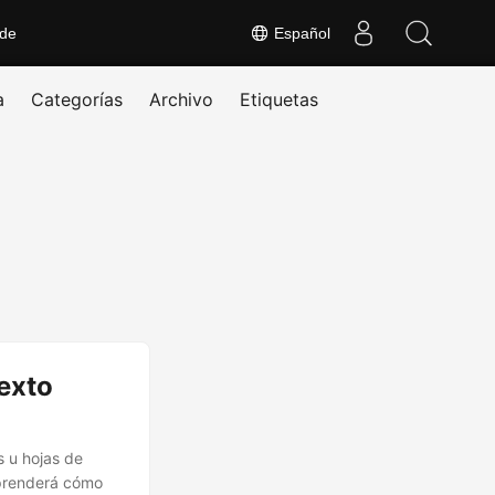
 de
Español
a
Categorías
Archivo
Etiquetas
texto
 u hojas de
aprenderá cómo