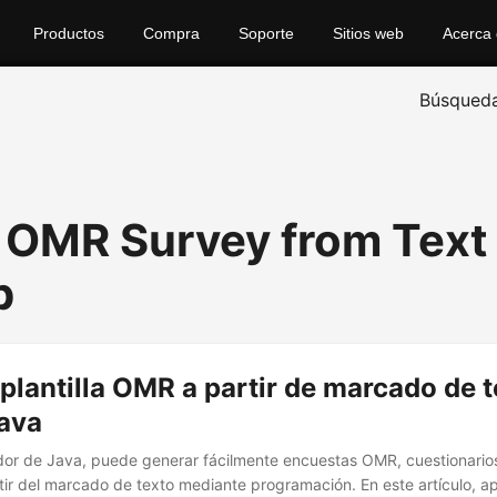
Productos
Compra
Soporte
Sitios web
Acerca
Búsqued
 OMR Survey from Text
p
plantilla OMR a partir de marcado de 
ava
or de Java, puede generar fácilmente encuestas OMR, cuestionarios
tir del marcado de texto mediante programación. En este artículo, 