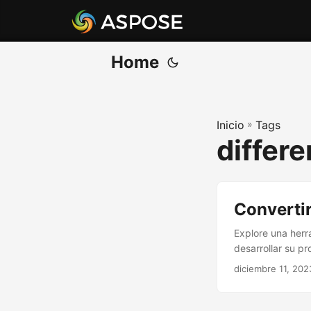
Home
Inicio
»
Tags
differ
Converti
Explore una herr
desarrollar su p
diciembre 11, 202