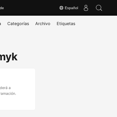
 de
Español
a
Categorías
Archivo
Etiquetas
cmyk
nderá a
gramación.