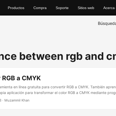
Productos
Compra
Soporte
Sitios web
Acerca
Búsqued
ence between rgb and 
r RGB a CMYK
amienta en línea gratuita para convertir RGB a CMYK. También apre
ropia aplicación para transformar el color RGB a CMYK mediante pro
3
· Muzammil Khan