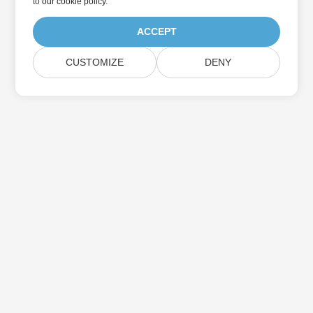
to
our cookie policy
.
ACCEPT
CUSTOMIZE
DENY
Suscríbase a las actualizaciones de
productos de Aspose
Reciba boletines y ofertas mensuales directamente en su
casilla de correo.