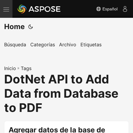
Español
A
l
Home
t
e
r
Búsqueda
Categorías
Archivo
Etiquetas
n
a
Inicio
r
»
Tags
DotNet API to Add
n
a
Data from Database
v
e
to PDF
g
a
c
Agregar datos de la base de