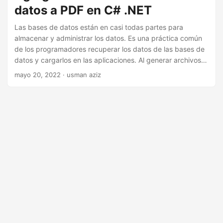
i
datos a PDF en C# .NET
ó
Las bases de datos están en casi todas partes para
n
almacenar y administrar los datos. Es una práctica común
de los programadores recuperar los datos de las bases de
datos y cargarlos en las aplicaciones. Al generar archivos
PDF mediante programación, es posible que deba
mayo 20, 2022
· usman aziz
completar el documento con los datos en la base de datos.
Para lograr eso en las aplicaciones .NET, este artículo
muestra cómo agregar datos de la base de datos a
archivos PDF en C#.