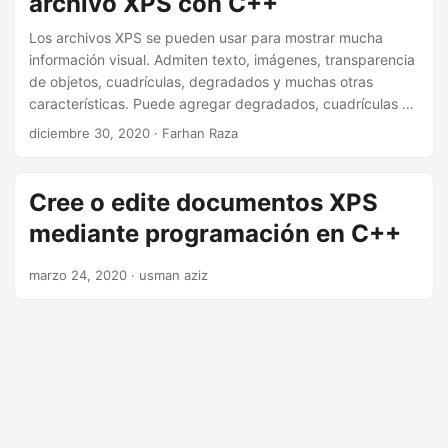
archivo XPS con C++
i
ó
Los archivos XPS se pueden usar para mostrar mucha
información visual. Admiten texto, imágenes, transparencia
n
de objetos, cuadrículas, degradados y muchas otras
características. Puede agregar degradados, cuadrículas y
objetos transparentes en archivos XPS según sus
diciembre 30, 2020
· Farhan Raza
requisitos. En este artículo, exploraremos estas
características en detalle, junto con diferentes ejemplos y
casos de uso.
Cree o edite documentos XPS
mediante programación en C++
marzo 24, 2020
· usman aziz