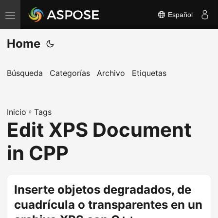
Español
A
l
Home
t
e
r
Búsqueda
Categorías
Archivo
Etiquetas
n
a
Inicio
r
»
Tags
Edit XPS Document
n
a
in CPP
v
e
g
Inserte objetos degradados, de
a
cuadrícula o transparentes en un
c