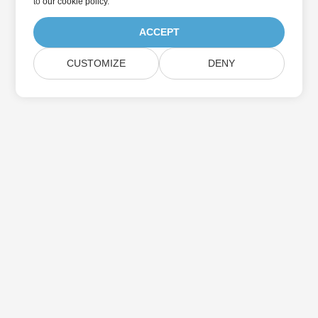
to
our cookie policy
.
ACCEPT
CUSTOMIZE
DENY
Suscríbase a las actualizaciones de
productos de Aspose
Reciba boletines y ofertas mensuales directamente en su
casilla de correo.