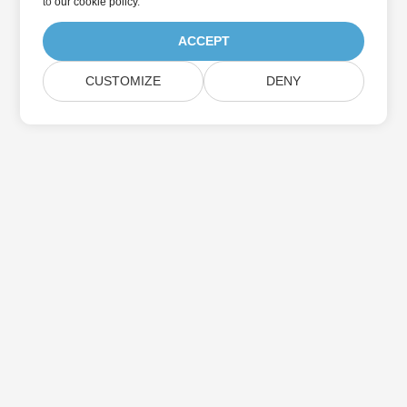
to
our cookie policy
.
ACCEPT
CUSTOMIZE
DENY
Suscríbase a las actualizaciones de
productos de Aspose
Reciba boletines y ofertas mensuales directamente en su
casilla de correo.