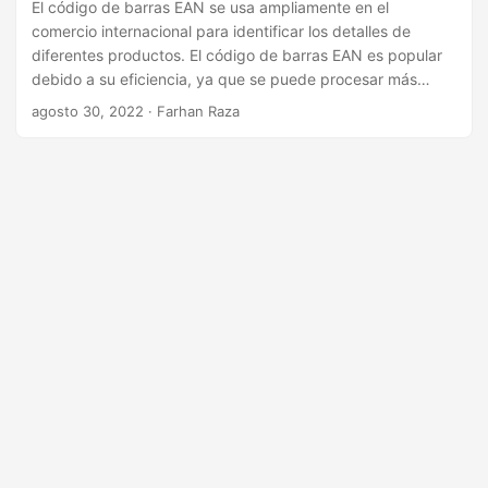
i
El código de barras EAN se usa ampliamente en el
comercio internacional para identificar los detalles de
ó
diferentes productos. El código de barras EAN es popular
n
debido a su eficiencia, ya que se puede procesar más
rápido, es menos propenso a errores y existen diferentes
agosto 30, 2022
· Farhan Raza
variaciones para diferentes escenarios. En ciertos casos, es
posible que deba crear un código EAN. En consecuencia,
este artículo explica cómo crear un código de barras EAN
mediante programación en Java.