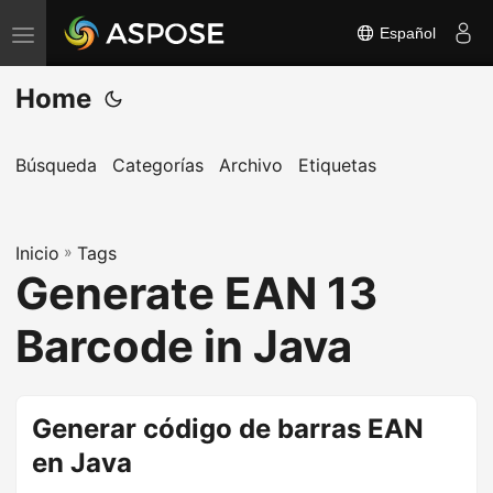
Español
A
l
Home
t
e
r
Búsqueda
Categorías
Archivo
Etiquetas
n
a
Inicio
r
»
Tags
Generate EAN 13
n
a
Barcode in Java
v
e
g
Generar código de barras EAN
a
en Java
c