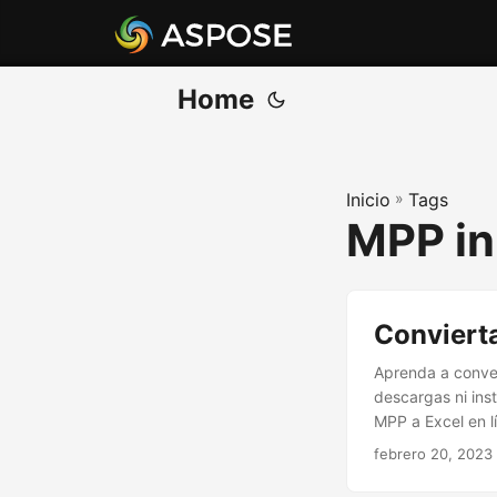
Home
Inicio
»
Tags
MPP in
Convierta
Aprenda a conver
descargas ni ins
MPP a Excel en l
febrero 20, 2023