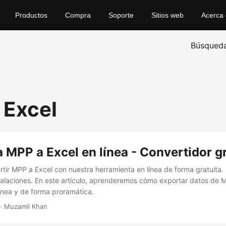
Productos
Compra
Soporte
Sitios web
Acerca
Búsqued
 Excel
 MPP a Excel en línea - Convertidor g
tir MPP a Excel con nuestra herramienta en línea de forma gratuita.
talaciones. En este artículo, aprenderemos cómo exportar datos de 
ínea y de forma proramática.
· Muzamil Khan