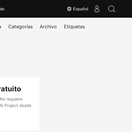
 de
Español
a
Categorías
Archivo
Etiquetas
ratuito
 No requiere
MS Project desde