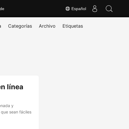
 de
Español
a
Categorías
Archivo
Etiquetas
n línea
enada y
 que sean fáciles