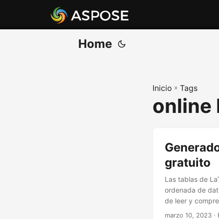
Home
Inicio
»
Tags
online 
Generador
gratuito
Las tablas de La
ordenada de dato
de leer y compre
marzo 10, 2023
· 