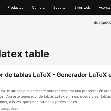
Productos
Compra
Soporte
Sitios web
Acerca
Búsqued
latex table
 de tablas LaTeX - Generador LaTeX e
TeX se utilizan popularmente para representar una presentación ord
s. Con este generador de tablas LaTeX en línea, puede crear tablas
nder, a la vez que lucen pulidas y profesionales.
Farhan Raza