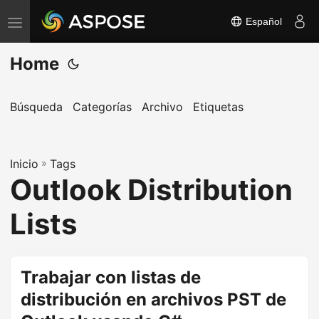
Español
A
l
Home
t
e
r
Búsqueda
Categorías
Archivo
Etiquetas
n
a
Inicio
r
»
Tags
Outlook Distribution
n
a
Lists
v
e
g
Trabajar con listas de
a
distribución en archivos PST de
c