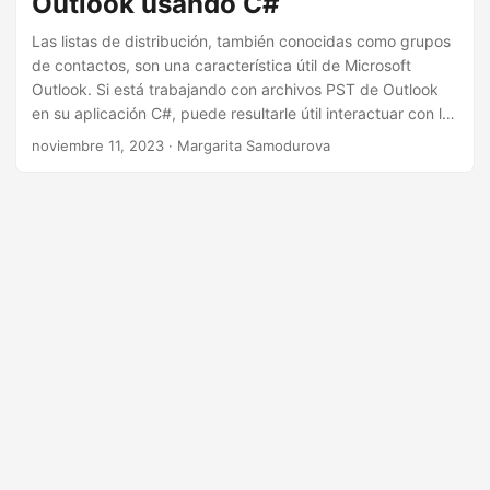
Outlook usando C#
i
ó
Las listas de distribución, también conocidas como grupos
de contactos, son una característica útil de Microsoft
n
Outlook. Si está trabajando con archivos PST de Outlook
en su aplicación C#, puede resultarle útil interactuar con las
listas de distribución. En esta publicación de blog,
noviembre 11, 2023
· Margarita Samodurova
exploraremos cómo trabajar con listas de distribución en
archivos PST de Outlook usando C#.