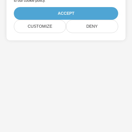
to
our cookie policy
.
ACCEPT
CUSTOMIZE
DENY
Suscríbase a las actualizaciones de
productos de Aspose
Reciba boletines y ofertas mensuales directamente en su
casilla de correo.