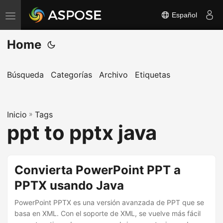
Español
A
l
Home
t
e
r
Búsqueda
Categorías
Archivo
Etiquetas
n
a
Inicio
r
»
Tags
ppt to pptx java
n
a
v
Convierta PowerPoint PPT a
e
PPTX usando Java
g
a
PowerPoint PPTX es una versión avanzada de PPT que se
c
basa en XML. Con el soporte de XML, se vuelve más fácil