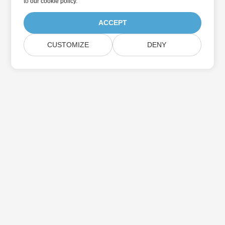
to
our cookie policy
.
ACCEPT
CUSTOMIZE
DENY
Suscríbase a las actualizaciones de
productos de Aspose
Reciba boletines y ofertas mensuales directamente en su
casilla de correo.