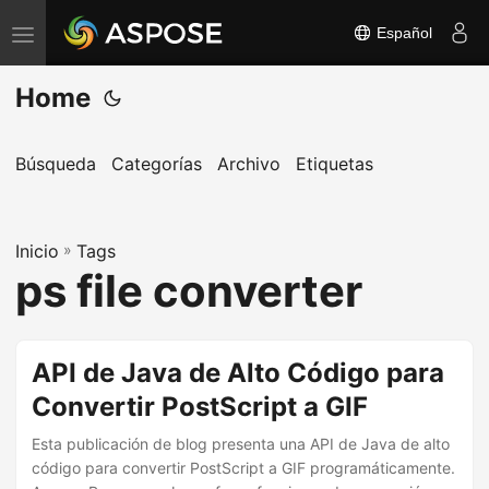
Español
A
l
Home
t
e
r
Búsqueda
Categorías
Archivo
Etiquetas
n
a
Inicio
r
»
Tags
ps file converter
n
a
v
API de Java de Alto Código para
e
Convertir PostScript a GIF
g
a
Esta publicación de blog presenta una API de Java de alto
c
código para convertir PostScript a GIF programáticamente.