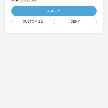
to
our cookie policy
.
ACCEPT
CUSTOMIZE
DENY
Suscríbase a las actualizaciones de
productos de Aspose
Reciba boletines y ofertas mensuales directamente en su
casilla de correo.