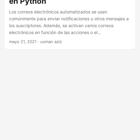
en Python
i
ó
Los correos electrónicos automatizados se usan
comúnmente para enviar notificaciones u otros mensajes a
n
los suscriptores. Además, se activan varios correos
electrónicos en función de las acciones o el
comportamiento de los usuarios. Para implementar la
mayo 21, 2021
· usman aziz
automatización del correo electrónico, este artículo cubre
cómo crear y enviar correos electrónicos mediante
programación en Python.