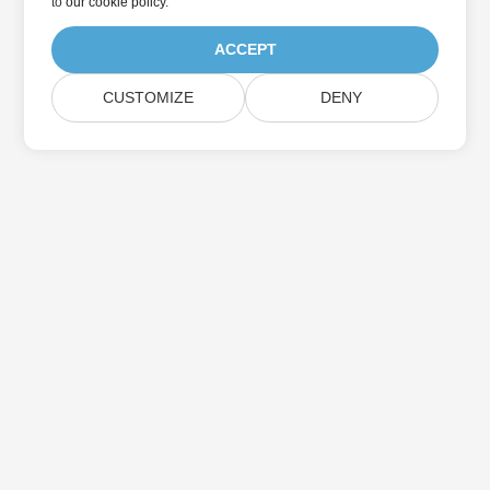
to
our cookie policy
.
ACCEPT
CUSTOMIZE
DENY
Suscríbase a las actualizaciones de
productos de Aspose
Reciba boletines y ofertas mensuales directamente en su
casilla de correo.