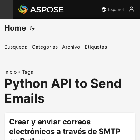
Español
A
l
Home
t
e
r
Búsqueda
Categorías
Archivo
Etiquetas
n
a
Inicio
r
»
Tags
Python API to Send
n
a
Emails
v
e
g
Crear y enviar correos
a
electrónicos a través de SMTP
c