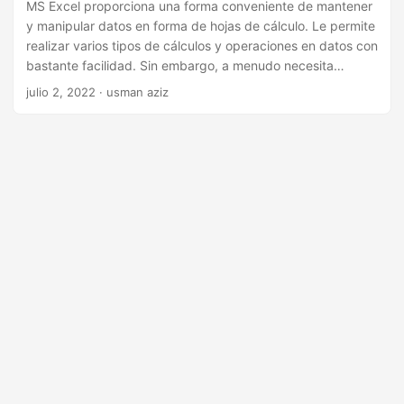
i
MS Excel proporciona una forma conveniente de mantener
y manipular datos en forma de hojas de cálculo. Le permite
ó
realizar varios tipos de cálculos y operaciones en datos con
n
bastante facilidad. Sin embargo, a menudo necesita
exportar datos de Excel a formato JSON y usarlos en sus
julio 2, 2022
· usman aziz
aplicaciones de Python mediante programación. Para
lograrlo, este artículo muestra cómo convertir un archivo de
Excel a JSON en Python.