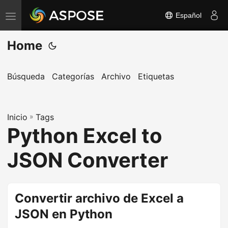
Español
A
l
Home
t
e
r
Búsqueda
Categorías
Archivo
Etiquetas
n
a
Inicio
r
»
Tags
Python Excel to
n
a
JSON Converter
v
e
g
Convertir archivo de Excel a
a
JSON en Python
c