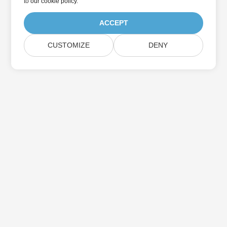
to
our cookie policy
.
ACCEPT
CUSTOMIZE
DENY
Suscríbase a las actualizaciones de
productos de Aspose
Reciba boletines y ofertas mensuales directamente en su
casilla de correo.