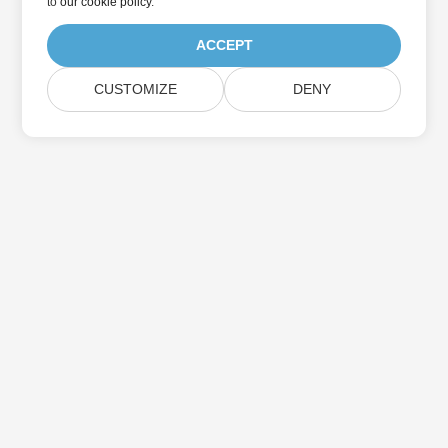
to
our cookie policy
.
ACCEPT
CUSTOMIZE
DENY
Suscríbase a las actualizaciones de
productos de Aspose
Reciba boletines y ofertas mensuales directamente en su
casilla de correo.