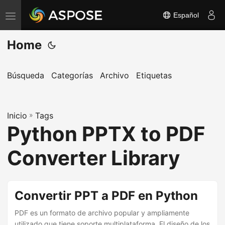
Español
A
l
Home
t
e
r
Búsqueda
Categorías
Archivo
Etiquetas
n
a
Inicio
r
»
Tags
Python PPTX to PDF
n
a
Converter Library
v
e
g
Convertir PPT a PDF en Python
a
PDF es un formato de archivo popular y ampliamente
c
utilizado que tiene soporte multiplataforma. El diseño de los