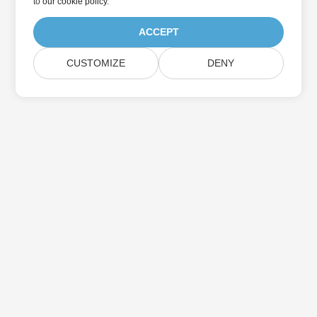
to
our cookie policy
.
ACCEPT
CUSTOMIZE
DENY
Suscríbase a las actualizaciones de
productos de Aspose
Reciba boletines y ofertas mensuales directamente en su
casilla de correo.