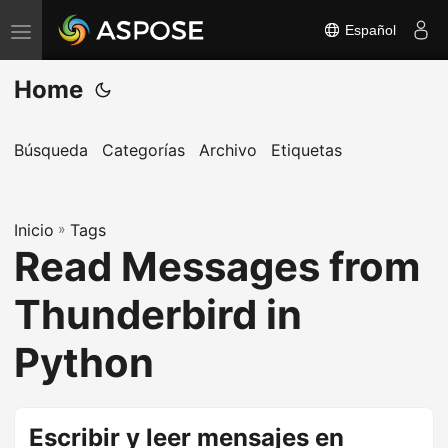
Español
A
l
Home
t
e
r
Búsqueda
Categorías
Archivo
Etiquetas
n
a
Inicio
r
»
Tags
Read Messages from
n
a
Thunderbird in
v
e
Python
g
a
c
Escribir y leer mensajes en