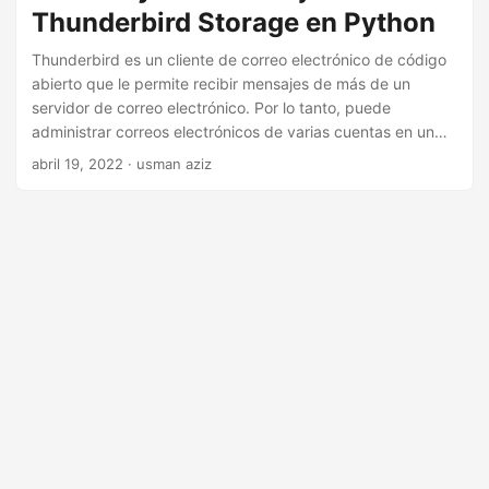
i
Thunderbird Storage en Python
ó
Thunderbird es un cliente de correo electrónico de código
n
abierto que le permite recibir mensajes de más de un
servidor de correo electrónico. Por lo tanto, puede
administrar correos electrónicos de varias cuentas en un
solo lugar. En ciertos casos, es posible que deba acceder a
abril 19, 2022
· usman aziz
los mensajes de correo electrónico de Thunderbird
mediante programación. Además, es posible que tengas
que escribir nuevos mensajes en Thunderbird. En este
artículo, aprenderá cómo escribir y leer mensajes en el
almacenamiento de Thunderbird en Python.