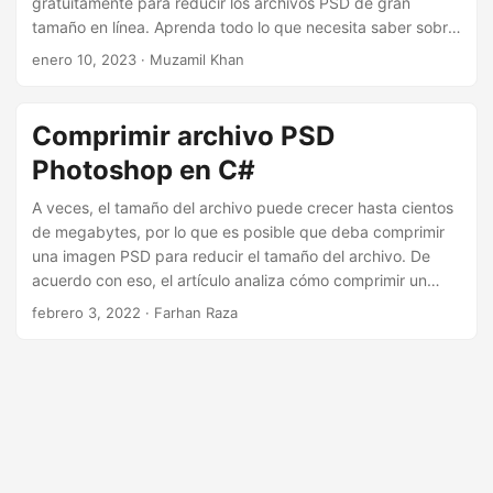
gratuitamente para reducir los archivos PSD de gran
i
tamaño en línea. Aprenda todo lo que necesita saber sobre
ó
la compresión de archivos PSD en esta guía completa.
enero 10, 2023
· Muzamil Khan
n
Explore cómo comprimir archivos PSD sin usar Photoshop.
Comprimir archivo PSD
Photoshop en C#
A veces, el tamaño del archivo puede crecer hasta cientos
de megabytes, por lo que es posible que deba comprimir
una imagen PSD para reducir el tamaño del archivo. De
acuerdo con eso, el artículo analiza cómo comprimir un
archivo PSD mediante programación en C#.
febrero 3, 2022
· Farhan Raza