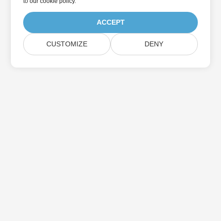
to
our cookie policy
.
ACCEPT
CUSTOMIZE
DENY
Suscríbase a las actualizaciones de
productos de Aspose
Reciba boletines y ofertas mensuales directamente en su
casilla de correo.