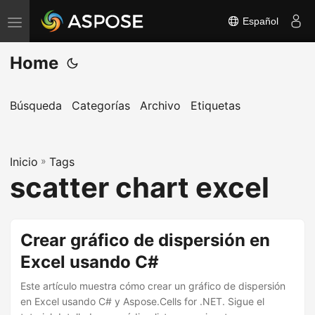
Español
A
l
Home
t
e
r
Búsqueda
Categorías
Archivo
Etiquetas
n
a
Inicio
r
»
Tags
scatter chart excel
n
a
v
Crear gráfico de dispersión en
e
Excel usando C#
g
a
Este artículo muestra cómo crear un gráfico de dispersión
c
en Excel usando C# y Aspose.Cells for .NET. Sigue el