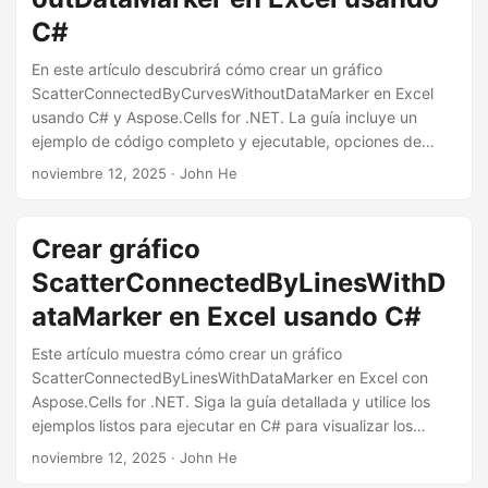
C#
En este artículo descubrirá cómo crear un gráfico
ScatterConnectedByCurvesWithoutDataMarker en Excel
usando C# y Aspose.Cells for .NET. La guía incluye un
ejemplo de código completo y ejecutable, opciones de
personalización del gráfico y enlaces a recursos gratuitos.
noviembre 12, 2025
· John He
Crear gráfico
ScatterConnectedByLinesWithD
ataMarker en Excel usando C#
Este artículo muestra cómo crear un gráfico
ScatterConnectedByLinesWithDataMarker en Excel con
Aspose.Cells for .NET. Siga la guía detallada y utilice los
ejemplos listos para ejecutar en C# para visualizar los
puntos de datos conectados por líneas y mostrados con
noviembre 12, 2025
· John He
marcadores de datos.