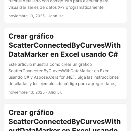
tutorial detallado con código listo para ejecutar para
i
visualizar series de datos X‑Y programáticamente.
ó
noviembre 13, 2025
· John He
n
Crear gráfico
ScatterConnectedByCurvesWith
DataMarker en Excel usando C#
Este artículo muestra cómo crear un gráfico
ScatterConnectedByCurvesWithDataMarker en Excel
usando C# y Aspose.Cells for .NET. Siga las instrucciones
detalladas y los ejemplos de código para agregar datos,
configurar tipos de gráficos, personalizar marcadores de
noviembre 13, 2025
· Alex Liu
datos y guardar el libro de trabajo.
Crear gráfico
ScatterConnectedByCurvesWith
outDataMarker en Excel usando