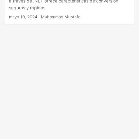
a través de .NET ofrece características de conversión
i
seguras y rápidas.
ó
mayo 10, 2024
· Muhammad Mustafa
n