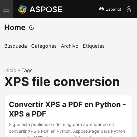
Español
A
l
Home
t
e
r
Búsqueda
Categorías
Archivo
Etiquetas
n
a
Inicio
r
»
Tags
XPS file conversion
n
a
v
Convertir XPS a PDF en Python -
e
XPS a PDF
g
a
Sigue esta publicación del blog para aprender cómo
c
convertir XPS a PDF en Python. Aspose.Page para Python