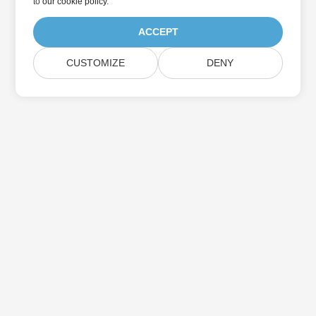
to
our cookie policy
.
ACCEPT
CUSTOMIZE
DENY
Suscríbase a las actualizaciones de
productos de Aspose
Reciba boletines y ofertas mensuales directamente en su
casilla de correo.