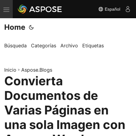
Español
A
l
Home
t
e
r
Búsqueda
Categorías
Archivo
Etiquetas
n
a
Inicio
r
»
Aspose.Blogs
Convierta
n
a
Documentos de
v
e
Varias Páginas en
g
una sola Imagen con
a
c