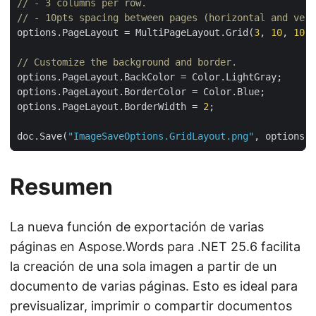
// - 3 columns per row.
// - 10pts spacing between pages (horizontal and vert
options.PageLayout = MultiPageLayout.Grid(
3
, 
10
, 
10
// Customize the background and border.
options.PageLayout.BorderWidth = 
2
doc.Save(
"ImageSaveOptions.GridLayout.png"
, options);
Resumen
La nueva función de exportación de varias
páginas en Aspose.Words para .NET 25.6 facilita
la creación de una sola imagen a partir de un
documento de varias páginas. Esto es ideal para
previsualizar, imprimir o compartir documentos