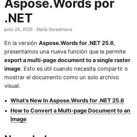
Aspose.Words por
i
ó
.NET
n
junio 24, 2025
· María Gerasimova
En la versión
Aspose.Words for .NET 25.6
,
presentamos una nueva función que le permite
export a multi-page document to a single raster
image
. Esto es útil cuando necesita compartir o
mostrar el documento como un solo archivo
visual.
What’s New In Aspose.Words for .NET 25.6
How to Convert a Multi-page Document to an
Image