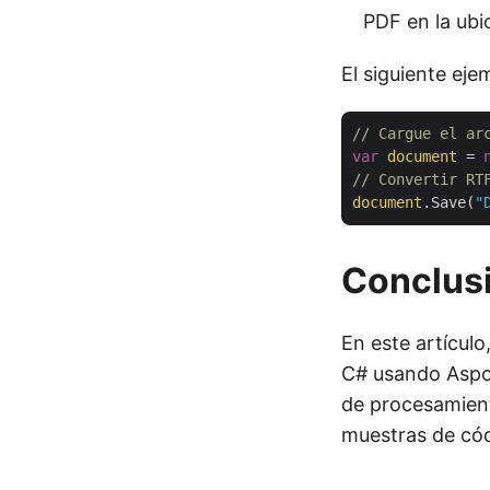
PDF en la ubi
El siguiente ej
// Cargue el ar
var
document
 = 
// Convertir RT
document
.Save(
"
Conclus
En este artícul
C# usando Aspos
de procesamient
muestras de cód