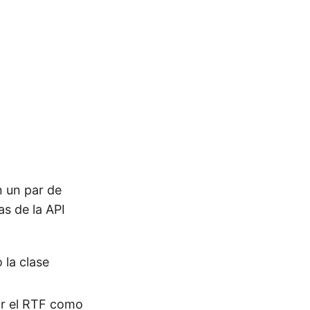
 un par de
as de la API
 la clase
r el RTF como