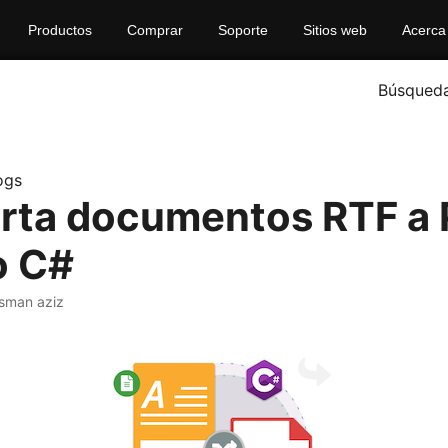
Productos
Comprar
Soporte
Sitios web
Acerca
Búsqued
ogs
rta documentos RTF a
o C#
sman aziz