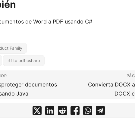
bién
cumentos de Word a PDF usando C#
duct Family
rtf to pdf csharp
IOR
PÁG
esproteger documentos
Convierta DOCX 
sando Java
DOCX c