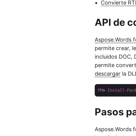
Convierte RT
API de c
Aspose.Words f
permite crear, 
incluidos DOC, 
permite convert
descargar
la DL
PM
> 
Install-Pac
Pasos pa
Aspose.Words fo