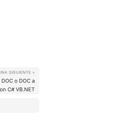
INA SIGUIENTE »
a DOC o DOC a
on C# VB.NET