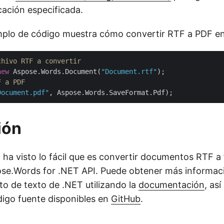
cación especificada.
emplo de código muestra cómo convertir RTF a PDF e
chivo RTF a convertir
new
 Aspose.Words.Document(
"Document.rtf"
F a PDF
Document.pdf"
ión
o, ha visto lo fácil que es convertir documentos RTF 
e.Words for .NET API. Puede obtener más informaci
o de texto de .NET utilizando la
documentación
, as
igo fuente disponibles en
GitHub
.