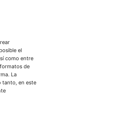
rear
osible el
así como entre
s formatos de
rma. La
 tanto, en este
nte