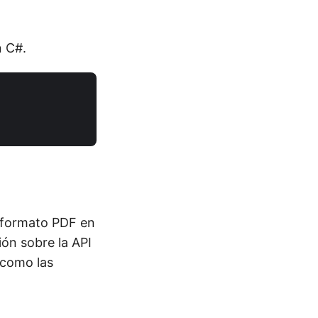
n C#.
a formato PDF en
ón sobre la API
í como las