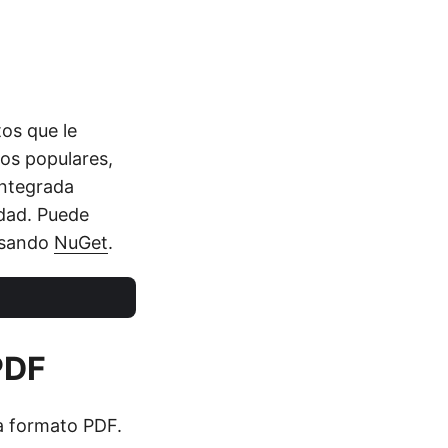
os que le
tos populares,
integrada
idad. Puede
 usando
NuGet
.
PDF
a formato PDF.