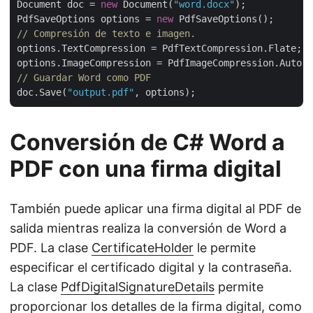
Document doc = 
new
 Document(
"word.docx"
);

PdfSaveOptions options = 
new
// Compresión de texto e imagen.
options.TextCompression = PdfTextCompression.Flate;

// Guardar Word como PDF
doc.Save(
"output.pdf"
Conversión de C# Word a
PDF con una firma digital
También puede aplicar una firma digital al PDF de
salida mientras realiza la conversión de Word a
PDF. La clase
CertificateHolder
le permite
especificar el certificado digital y la contraseña.
La clase
PdfDigitalSignatureDetails
permite
proporcionar los detalles de la firma digital, como