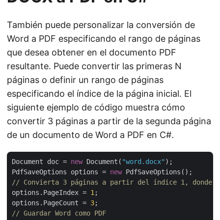
También puede personalizar la conversión de
Word a PDF especificando el rango de páginas
que desea obtener en el documento PDF
resultante. Puede convertir las primeras N
páginas o definir un rango de páginas
especificando el índice de la página inicial. El
siguiente ejemplo de código muestra cómo
convertir 3 páginas a partir de la segunda página
de un documento de Word a PDF en C#.
Document doc = 
new
 Document(
"word.docx"
);

PdfSaveOptions options = 
new
// Convierta 3 páginas a partir del índice 1, donde 0
options.PageIndex = 
1
;

options.PageCount = 
3
// Guardar Word como PDF