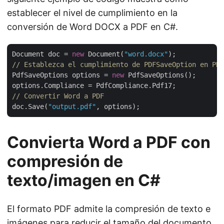
establecer el nivel de cumplimiento en la
conversión de Word DOCX a PDF en C#.
Document doc = 
new
 Document(
"word.docx"
// Establezca el cumplimiento de PDFSaveOption en PDF
PdfSaveOptions options = 
new
 PdfSaveOptions();

// Convertir Word a PDF
doc.Save(
"output.pdf"
Convierta Word a PDF con
compresión de
texto/imagen en C#
El formato PDF admite la compresión de texto e
imágenes para reducir el tamaño del documento.