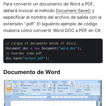
Para convertir un documento de Word a PDF,
deberá invocar el método
Document.Save()
y
especificar el nombre del archivo de salida con la
extensión “.pdf”. El siguiente ejemplo de código
muestra cómo convertir Word DOC a PDF en C#.
// Cargue el documento desde el disco.
Document doc = 
new
 Document(
"word.doc"
// Guardar como pdf
doc.Save(
"output.pdf"
Documento de Word