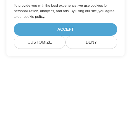
To provide you with the best experience, we use cookies for
personalization, analytics, and ads. By using our site, you agree
to
our cookie policy
.
ACCEPT
CUSTOMIZE
DENY
Suscríbase a las actualizaciones de
productos de Aspose
Reciba boletines mensuales y ofertas directamente en su
buzón.