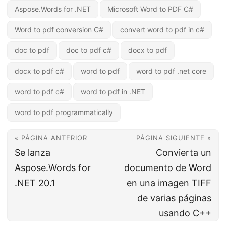
Aspose.Words for .NET
Microsoft Word to PDF C#
Word to pdf conversion C#
convert word to pdf in c#
doc to pdf
doc to pdf c#
docx to pdf
docx to pdf c#
word to pdf
word to pdf .net core
word to pdf c#
word to pdf in .NET
word to pdf programmatically
« PÁGINA ANTERIOR
PÁGINA SIGUIENTE »
Se lanza
Convierta un
Aspose.Words for
documento de Word
.NET 20.1
en una imagen TIFF
de varias páginas
usando C++