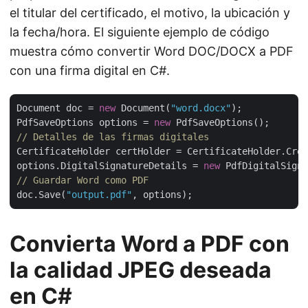
el titular del certificado, el motivo, la ubicación y
la fecha/hora. El siguiente ejemplo de código
muestra cómo convertir Word DOC/DOCX a PDF
con una firma digital en C#.
Document doc = 
new
 Document(
"word.docx"
);

PdfSaveOptions options = 
new
// Detalles de las firmas digitales
CertificateHolder certHolder = CertificateHolder.Crea
options.DigitalSignatureDetails = 
new
 PdfDigitalSigna
// Guardar Word como PDF
doc.Save(
"output.pdf"
Convierta Word a PDF con
la calidad JPEG deseada
en C#