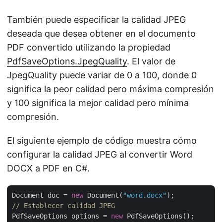
También puede especificar la calidad JPEG
deseada que desea obtener en el documento
PDF convertido utilizando la propiedad
PdfSaveOptions.JpegQuality
. El valor de
JpegQuality puede variar de 0 a 100, donde 0
significa la peor calidad pero máxima compresión
y 100 significa la mejor calidad pero mínima
compresión.
El siguiente ejemplo de código muestra cómo
configurar la calidad JPEG al convertir Word
DOCX a PDF en C#.
Document doc = 
new
 Document(
"word.docx"
// Establecer calidad JPEG
PdfSaveOptions options = 
new
 PdfSaveOptions();
