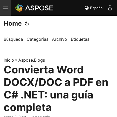
Español
A
l
Home
t
e
r
Búsqueda
Categorías
Archivo
Etiquetas
n
a
Inicio
r
»
Aspose.Blogs
Convierta Word
n
a
DOCX/DOC a PDF en
v
e
C# .NET: una guía
g
completa
a
c
enero 2, 2020
· usman aziz