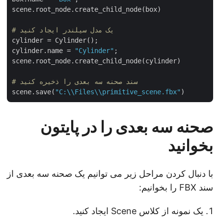
scene.root_node.create_child_node(box)

# یک مدل سیلندر ایجاد کنید
cylinder = Cylinder();

cylinder.name = 
"Cylinder"
;

scene.root_node.create_child_node(cylinder)

# سند صحنه سه بعدی را ذخیره کنید
scene.save(
"C:\\Files\\primitive_scene.fbx"
صحنه سه بعدی را در پایتون
بخوانید
با دنبال کردن مراحل زیر می توانیم یک صحنه سه بعدی از
سند FBX را بخوانیم:
یک نمونه از کلاس Scene ایجاد کنید.