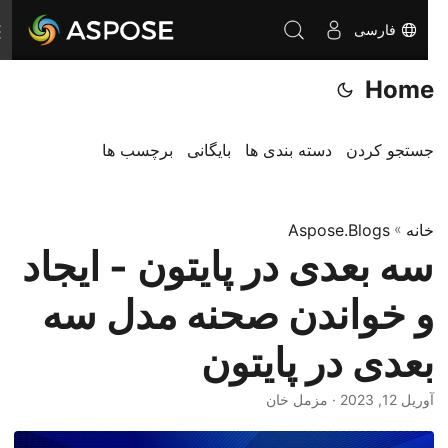
فارسی
ت
غ
Home
ی
ی
ر
جستجو کردن
دسته بندی ها
بایگانی
برچسب ها
ن
ا
خانه
»
Aspose.Blogs
و
سه بعدی در پایتون - ایجاد
ب
ر
و خواندن صحنه مدل سه
ی
بعدی در پایتون
آوریل 12, 2023
· مزمل خان