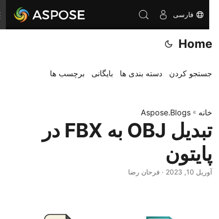
فارسی
ت
غ
Home
ی
ی
ر
جستجو کردن
دسته بندی ها
بایگانی
برچسب ها
ن
ا
خانه
»
Aspose.Blogs
و
تبدیل OBJ به FBX در
ب
ر
پایتون
ی
آوریل 10, 2023
· فرحان رضا