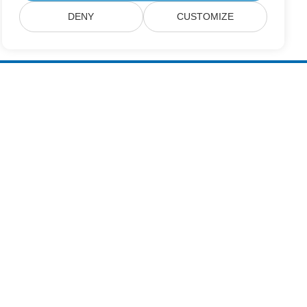
DENY
CUSTOMIZE
عضویت در به‌روزرسانی‌های محصولات Aspose
خبرنامه‌ها و پیشنهادهای ماهانه را مستقیماً در صندوق پست خود دریافت
کنید.
ارسال