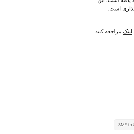
 توسط اپل و پیکسار برای محتوای AR توسعه یافته است. این
لینک
مراجعه کنید
3MF to