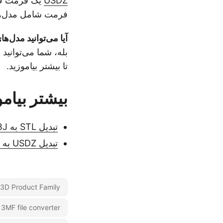
USDZ
فرمت شامل مدل‌های 3D، بافت‌ها و انیمیشن‌ها در یک فایل آسان برای اش
آیا می‌توانید مدل‌های 3D را به STL تبدیل ک
بله، شما می‌توانید ا
تا بیشتر بیاموزید.
بیشتر بیامو
تبدیل STL به OBJ آنلاین - مبدل رایگان
تبدیل USDZ به فایل HTML - رایگان آنلاین
3D Product Family
3MF file converter