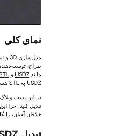
نمای کلی
مدل‌س
مانند
USDZ
و
STL
USDZ به STL هستید، در جای درستی قرار دارید.
در این پست وبلاگ، ما ش
تبدیل کنید، چرا ای
خلاقان آسان، رایگا
تبدیل USDZ به STL آنلاین - هم‌اکنون امتحان کنید