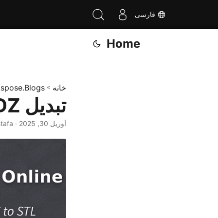
فارسی
Home
خانه
»
spose.Blogs
تبدیل USDZ به STL آنلاین - برنامه رایگان
آوریل 30, 2025
· Muhammad Mustafa