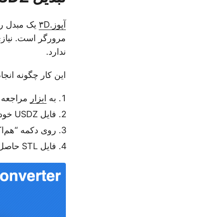
آپوز.۳D
یک مبدل رایگان DZ
مرورگر است. نیازی
ندارد.
این کار چگونه انجا
به
ابزار
مراجعه ک
فایل USDZ خود را بارگذاری کنید
روی دکمه “هم‌اکن
فایل STL حاصل را به سرعت دانلود کنید