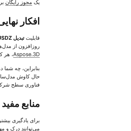
یک
مجوز رایگان
بر
افکار نهایی
قابلیت
تبدیل USDZ به STL آنلاین
روزافزون از مدل‌های 3D در AR، چاپ و طراحی محصول. با تشکر از ابزار رای
Aspose.3D
، هر ک
فناوری سطح شرکتی 
منابع مفید
برای یادگیری بیشتر
می‌توانند درک و مه