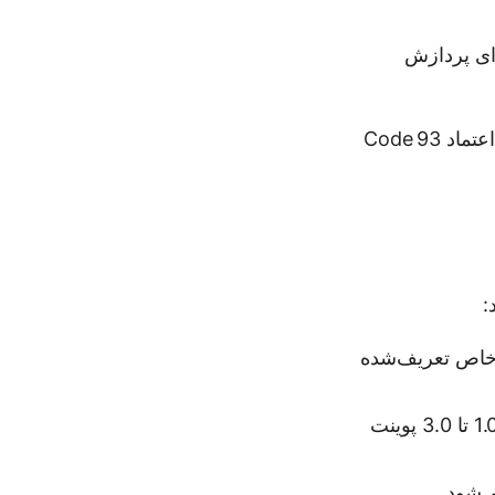
رای پردازش
این قابلیت‌ها Aspose.BarCode را به گزینه‌ای ایده‌آل برای ایجاد بارکدهای قابل اعتماد Code 93
ی خاص تعریف‌شده
: عرض بار باریک‌ترین خط را کنترل می‌کند؛ مقادیر معمولاً بین 1.0 تا 3.0 پوینت
م شود.