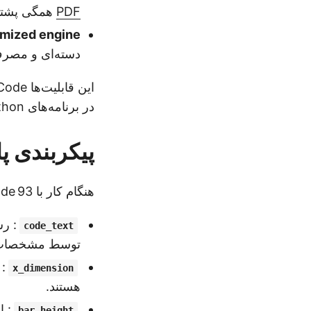
PDF
همگی پشتیب
mized engine
دسته‌ای و مصر
در برنامه‌های Python تبدیل می‌کند.
پیکربندی پارام
هنگام کار با Code 93، ممکن است نیاز به تنظیم دقیق چندین پارامتر داشته باشید:
: رش
code_text
توسط مشخصات Code 93 با
x_dimension
هستند.
: ا
bar_height