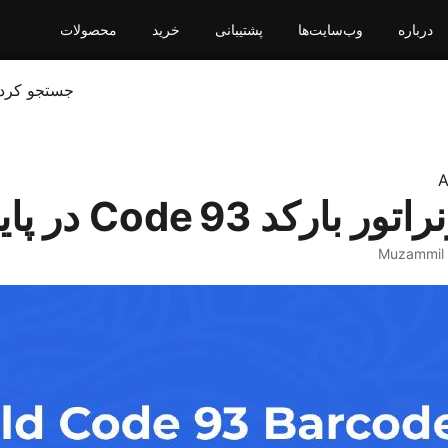
درباره
وب‌سایت‌ها
پشتیبانی
خرید
محصولات
جستجو کرد
A
رکد Code 93 در پایتون