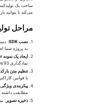
می‌کند تا بتوانید با
مراحل تولید بارکدهای 93
نصب SDK
: دست
به پروژه شما اض
ایجاد یک نمونه BarCodeGenerator
نمادگذاری Code 93 مشخص شود.
تنظیم متن بارکد
با قوانین کاراکتری Code 93 سازگار
پیکربندی ویژگی
مطابقت داشته ب
ذخیره تصویر
: مت