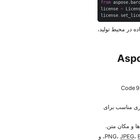
from
 aspose.bar
license 
=
license
.
set_lic
ه در محیط تولید،
Aspo
 گسترده از نمادهای مختلف: شامل Code 93،
ستری مناسب برای
ها و مکان متن.
،
JPEG
، و