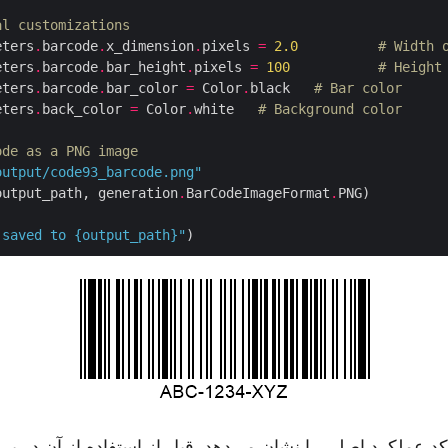
al customizations
eters
.
barcode
.
x_dimension
.
pixels 
=
2.0
# Width 
eters
.
barcode
.
bar_height
.
pixels 
=
100
# Height
eters
.
barcode
.
bar_color 
=
 Color
.
black   
# Bar color
eters
.
back_color 
=
 Color
.
white   
# Background color
ode as a PNG image
output/code93_barcode.png"
output_path, generation
.
BarCodeImageFormat
.
 saved to 
{
output_path
}
"
د عملکرد اصلی را نشان می‌دهد. قبل از استفاده از آن در پر