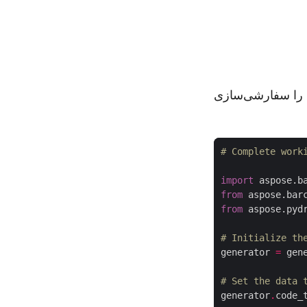
د Code 93 تولید کرد، ظاهر آن را سفارشی‌سازی
# Complete work
import
 aspose.b
from
 aspose.bar
from
 aspose.pyd
# Initialize th
generator 
=
 gen
# Set the data 
generator
.
code_