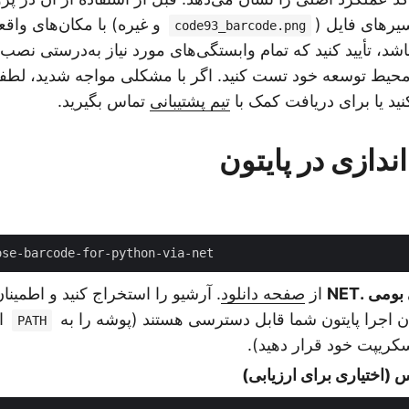
رهای فایل (
و غیره) با مکان‌های واق
code93_barcode.png
د، تأیید کنید که تمام وابستگی‌های مورد نیاز به‌درستی نصب ش
محیط توسعه خود تست کنید. اگر با مشکلی مواجه شدید، لطفاً
ید یا برای دریافت کمک با
تیم پشتیبانی
تماس بگیرید.
ندازی در پایتون
ومی .NET
از
صفحه دانلود
. آرشیو را استخراج کنید و اطمینا
اض
PATH
اسکریپت خود قرار دهید).
 (اختیاری برای ارزیابی)