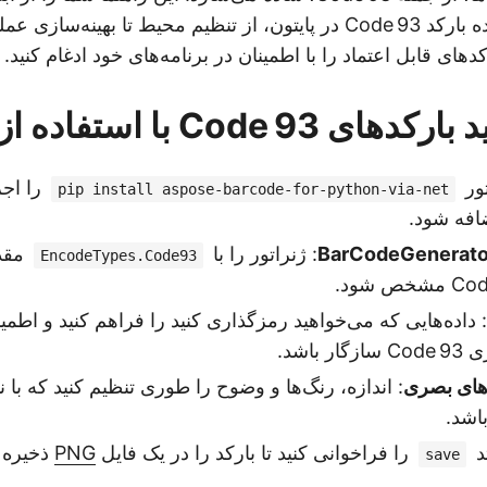
ساخت یک تولیدکننده بارکد Code 93 در پایتون، از تنظیم محیط تا بهینه‌
رکدهای قابل اعتماد را با اطمینان در برنامه‌های خود ادغام کنید.
Code  با استفاده از Python
ور
را اجرا
pip install aspose-barcode-for-python-via-net
افه شود.
: ژنراتور را با
مقدا
EncodeTypes.Code93
: داده‌هایی که می‌خواهید رمزگذاری کنید را فراهم کنید و اطمی
 باشد.
‌های بصری
اشد.
د
را فراخوانی کنید تا بارکد را در یک فایل
PNG
ذخیره ک
save