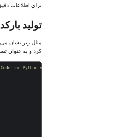
برای اطلاعات دقیق API، 
تولید بارکد Code 93 - مثال کامل ک
کرد و به عنوان تصویر PNG ذخیره
rCode for Python via .NET