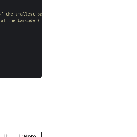
of the smallest bar (in points)
 of the barcode (in points)
Note:
این مثال ک