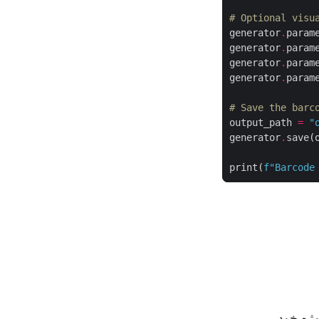
# Optional visu
generator
.
param
generator
.
param
generator
.
param
generator
.
param
# Save the barc
output_path 
=
"
generator
.
save(
print(
f
"Barcode
وژه خود،