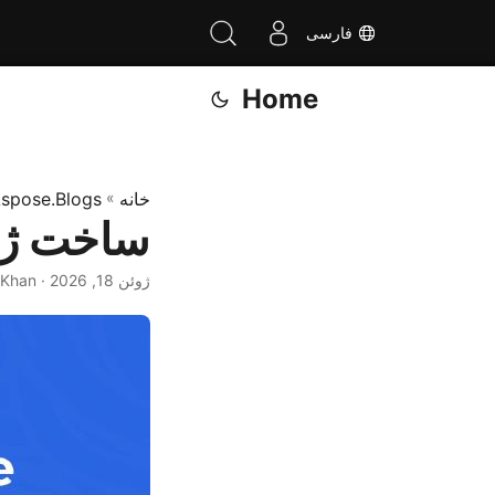
فارسی
Home
خانه
»
spose.Blogs
ساخت ژنراتور با
ژوئن 18, 2026
· Muzammil Khan