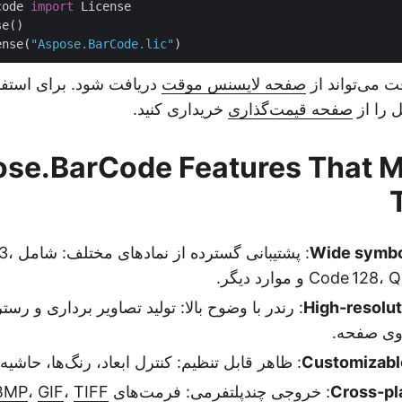
code 
import
ense(
"Aspose.BarCode.lic"
 می‌تواند از
صفحه لایسنس موقت
دریافت شود. برای استفاد
 را از
صفحه قیمت‌گذاری
خریداری کنید.
se.BarCode Features That M
Wide symbo
: پشتیبانی
Cod و موارد دیگر.
High‑resolut
: رندر با وضوح بالا: تولید تصاویر برداری و ر
وی صفحه.
Customizabl
: ظاهر قابل تنظیم: کنترل ابعاد، رنگ‌ها، حاشیه‌
Cross‑pl
: خروجی چندپلتفرمی: فرمت‌های PNG،
TIFF
،
GIF
،
BMP