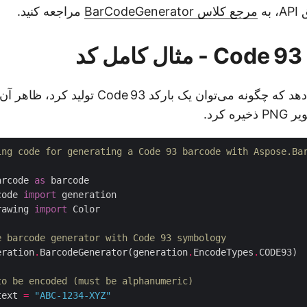
به
مرجع کلاس BarCodeGenerator
مراجعه کنید.
د
مثال زیر نشان می‌دهد که چگونه می‌توان یک بارک
 کرد.
ing code for generating a Code 93 barcode with Aspose.Ba
arcode 
as
code 
import
rawing 
import
e barcode generator with Code 93 symbology
eration
.
BarcodeGenerator(generation
.
EncodeTypes
.
to be encoded (must be alphanumeric)
text 
=
"ABC-1234-XYZ"