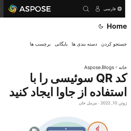
فارسی
ت
غ
Home
ی
ی
ر
جستجو کردن
دسته بندی ها
بایگانی
برچسب ها
ن
ا
خانه
»
Aspose.Blogs
و
کد QR سوئیسی را با
ب
ر
استفاده از جاوا ایجاد کنید
ی
ژوئن 10, 2022
· مزمل خان