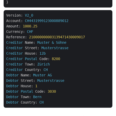
Version:
V2_0
Account:
CH4431999123000889012
Amount:
1000.25
Currency:
CHF
Reference:
210000000003139471430009017
Creditor
Name:
Muster
&
Söhne
Creditor
Street:
Musterstrasse
Creditor
House:
12b
Creditor
Postal
Code:
8200
Creditor
Town:
Zürich
Creditor
Country:
CH
Debtor
Name:
Muster
AG
Debtor
Street:
Musterstrasse
Debtor
House:
1
Debtor
Postal
Code:
3030
Debtor
Town:
Bern
Debtor
Country:
CH