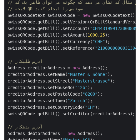
// لایحه QR سوئیس را ایجاد کنید
SwissQRCodetext swissQRCode = 
new
 SwissQRCodetext();
swissQRCode.getBill().setVersion(QrBillStandardVersi
swissQRCode.getBill().setAccount(
"CH443199912300088
swissQRCode.getBill().setAmount(
1000.25
);

swissQRCode.getBill().setCurrency(
"CHF"
);

swissQRCode.getBill().setReference(
"210000000003139
// آدرس طلبکار
Address creditorAddress = 
new
 Address();

creditorAddress.setName(
"Muster & Söhne"
);

creditorAddress.setStreet(
"Musterstrasse"
);

creditorAddress.setHouseNo(
"12b"
);

creditorAddress.setPostalCode(
"8200"
);

creditorAddress.setTown(
"Zürich"
);

creditorAddress.setCountryCode(
"CH"
);

swissQRCode.getBill().setCreditor(creditorAddress);

// آدرس بدهکار
Address debtorAddress = 
new
 Address();
