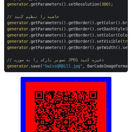
generator
.getParameters().setResolution(
300
);

// حاشیه را تنظیم کنید
generator
generator
generator
generator
.getParameters().getBorder().setVisible(
tr
generator
.getParameters().getBorder().getWidth().se
// تصویر بارکد را به صورت JPEG ذخیره کنید
generator
.save(
"SwissQRBill.jpg"