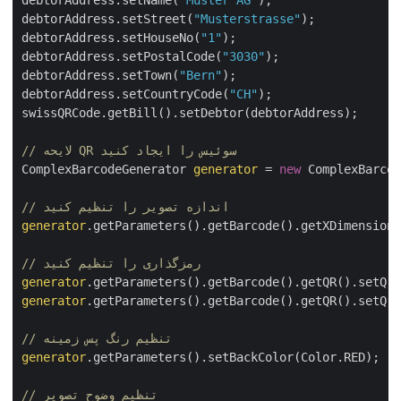
debtorAddress.setName(
"Muster AG"
);

debtorAddress.setStreet(
"Musterstrasse"
);

debtorAddress.setHouseNo(
"1"
);

debtorAddress.setPostalCode(
"3030"
);

debtorAddress.setTown(
"Bern"
);

debtorAddress.setCountryCode(
"CH"
);

swissQRCode.getBill().setDebtor(debtorAddress);

// لایحه QR سوئیس را ایجاد کنید
ComplexBarcodeGenerator 
generator
 = 
new
 ComplexBarco
// اندازه تصویر را تنظیم کنید
generator
.getParameters().getBarcode().getXDimensio
// رمزگذاری را تنظیم کنید
generator
generator
.getParameters().getBarcode().getQR().setQr
// تنظیم رنگ پس زمینه
generator
.getParameters().setBackColor(Color.RED);

// تنظیم وضوح تصویر