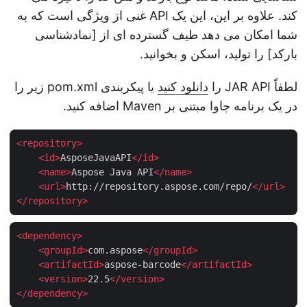
کند. علاوه بر این، این یک API غنی از ویژگی است که به
شما امکان می دهد طیف گسترده ای از [نمادشناسی
بارکد] را تولید، اسکن و بخوانید.
لطفاً JAR API را
دانلود کنید
یا پیکربندی pom.xml زیر را
در یک برنامه جاوا مبتنی بر Maven اضافه کنید.
<
repository
>
<
id
>
AsposeJavaAPI
</
id
>
<
name
>
Aspose Java API
</
name
>
<
url
>
http://repository.aspose.com/repo/
</
url
>
</
repository
>
<
dependency
>
<
groupId
>
com.aspose
</
groupId
>
<
artifactId
>
aspose-barcode
</
artifactId
>
<
version
>
22.5
</
version
>
</
dependency
>