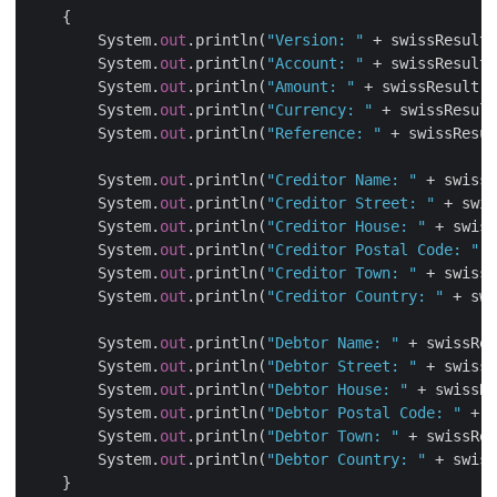
    {

        System.
out
.println(
"Version: "
 + swissResult
        System.
out
.println(
"Account: "
 + swissResult
        System.
out
.println(
"Amount: "
 + swissResult.
        System.
out
.println(
"Currency: "
 + swissResul
        System.
out
.println(
"Reference: "
 + swissResu
        System.
out
.println(
"Creditor Name: "
 + swis
        System.
out
.println(
"Creditor Street: "
 + sw
        System.
out
.println(
"Creditor House: "
 + swi
        System.
out
.println(
"Creditor Postal Code: "
        System.
out
.println(
"Creditor Town: "
 + swis
        System.
out
.println(
"Creditor Country: "
 + s
        System.
out
.println(
"Debtor Name: "
 + swissR
        System.
out
.println(
"Debtor Street: "
 + swis
        System.
out
.println(
"Debtor House: "
 + swiss
        System.
out
.println(
"Debtor Postal Code: "
 +
        System.
out
.println(
"Debtor Town: "
 + swissR
        System.
out
.println(
"Debtor Country: "
 + swi
    }
