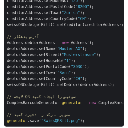
creditorAddress.setHouseNo(
"12b"
);

creditorAddress.setPostalCode(
"8200"
);

creditorAddress.setTown(
"Zürich"
);

creditorAddress.setCountryCode(
"CH"
);

swissQRCode.getBill().setCreditor(creditorAddress);

// آدرس بدهکار
Address debtorAddress = 
new
 Address();

debtorAddress.setName(
"Muster AG"
);

debtorAddress.setStreet(
"Musterstrasse"
);

debtorAddress.setHouseNo(
"1"
);

debtorAddress.setPostalCode(
"3030"
);

debtorAddress.setTown(
"Bern"
);

debtorAddress.setCountryCode(
"CH"
);

swissQRCode.getBill().setDebtor(debtorAddress);

// لایحه QR سوئیس را ایجاد کنید
ComplexBarcodeGenerator 
generator
 = 
new
 ComplexBarco
// تصویر بارکد را ذخیره کنید
generator
.save(
"SwissQRBill.png"