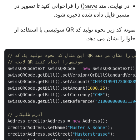
در نهایت، متد
save()
را فراخوانی کنید تا تصویر در
مسیر فایل داده شده ذخیره شود.
نمونه کد زیر نحوه تولید کد QR سوئیسی با استفاده از
جاوا را نشان می دهد.
کد نحوه تولید یک کد QR سوئیسی را نشان می دهد
// لایحه QR سوئیس را ایجاد کنید
SwissQRCodetext swissQRCode = 
new
 SwissQRCodetext();
swissQRCode.getBill().setVersion(QrBillStandardVersi
swissQRCode.getBill().setAccount(
"CH443199912300088
swissQRCode.getBill().setAmount(
1000.25
);

swissQRCode.getBill().setCurrency(
"CHF"
);

swissQRCode.getBill().setReference(
"210000000003139
// آدرس طلبکار
Address creditorAddress = 
new
 Address();

creditorAddress.setName(
"Muster & Söhne"
);

creditorAddress.setStreet(
"Musterstrasse"
);
