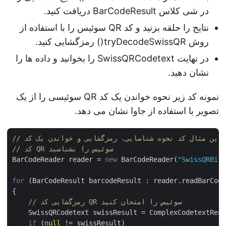
در شی کلاس BarCodeResult دریافت کنید.
نتایج را حلقه بزنید و کد QR سوئیس را با استفاده از
روش tryDecodeSwissQR() رمزگشایی کنید.
در نهایت SwissQRCodetext را بخوانید و داده ها را
نشان دهید.
نمونه کد زیر نحوه خواندن یک کد QR سوئیسی را از یک
تصویر با استفاده از جاوا نشان می دهد.
// کد QR سوئیس را بشناسید
BarCodeReader reader = 
new
 BarCodeReader(
"SwissQRBi
for
 (BarCodeResult barcodeResult : reader.readBarCod
{

// رمزگشایی کد QR سوئیس را امتحان کنید
    SwissQRCodetext swissResult = ComplexCodetextRea
if
 (
null
 != swissResult)
