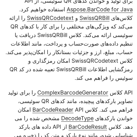
برای تولید و خواندن کدهای QR سوئیسی، از API
Aspose.BarCode for Java
استفاده خواهیم کرد.
کلاس‌های
SwissQRBill
و
SwissQRCodetext
را ارائه
می‌کند که ویژگی‌های مختلفی را برای کار با کدهای QR
سوئیسی ارائه می‌کند. کلاس SwissQRBill دریافت یا
تنظیم داده‌های صورت‌حساب و پرداخت، مانند اطلاعات
حساب، مبلغ، ارز و جزئیات بستانکار را امکان‌پذیر می‌کند.
کلاس SwissQRCodetext امکان رمزگذاری و
رمزگشایی اطلاعات SwissQRBill تعبیه شده در کد QR
سوئیس را فراهم می کند.
API کلاس
ComplexBarcodeGenerator
را برای تولید
تصاویر بارکدهای پیچیده، مانند کدهای QR سوئیسی،
فراهم می کند. کلاس
BarCodeReader
API امکان
خواندن بارکدهای
DecodeType
مشخص شده را می
دهد. کلاس
BarCodeResult
از API داده های بارکد
شناسایی شده، مانند نوع بارکد و متن کد را ذخیره می