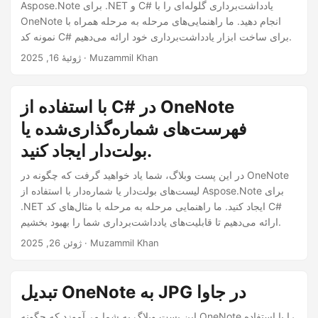
Aspose.Note برای .NET و C# یادداشت‌برداری گلوله‌ای را با
OneNote انجام دهید. ما راهنمایی‌های مرحله به مرحله همراه با
نمونه کد C# برای ساخت ابزار یادداشت‌برداری خود ارائه می‌دهیم.
· Muzammil Khan
ژوئیهٔ 16, 2025
با استفاده از C# در OneNote
فهرست‌های شماره‌گذاری‌شده یا
بولت‌دار ایجاد کنید.
در این پست وبلاگ، شما یاد خواهید گرفت که چگونه در OneNote
لیست‌های بولت‌دار یا شماره‌دار با استفاده از Aspose.Note برای
.NET ایجاد کنید. ما راهنمایی مرحله به مرحله با مثال‌های کد C#
ارائه می‌دهیم تا قابلیت‌های یادداشت‌برداری شما را بهبود بخشیم.
· Muzammil Khan
ژوئن 26, 2025
تبدیل OneNote به JPG در جاوا
این پست وبلاگ به شما می‌آموزد که چگونه OneNote را با استفاده