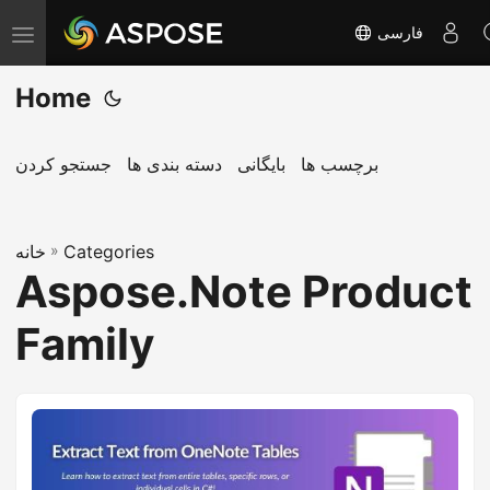
فارسی
ت
غ
Home
ی
ی
ر
برچسب ها
بایگانی
دسته بندی ها
جستجو کردن
ن
ا
Categories
»
و
خانه
Aspose.Note Product
ب
ر
Family
ی