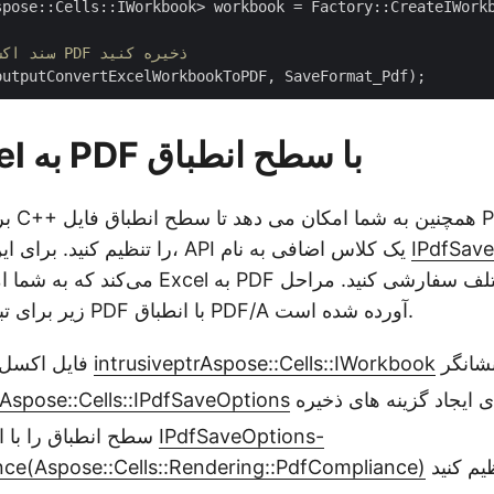
spose::Cells::IWorkbook> workbook = Factory::CreateIWorkb
// سند اکسل را در قالب PDF ذخیره کنید
C++ Excel به PDF با سطح انطباق
IPdfSav
مانند PDF/A را تنظیم کنید. برای این کار، API یک کلاس اضافی به نام
می‌کند که به شما امکان می‌دهد تبدیل Excel به 
زیر برای تبدیل فایل اکسل به PDF با انطباق PDF/A آورده شده است.
Aspose::Cells::IWorkbook
intrusiveptr
فایل اکسل را با استفاده از
Aspose::Cells::IPdfSaveOptions
IPdfSaveOptions-
سطح انطباق را با استفاده از روش
ce(Aspose::Cells::Rendering::PdfCompliance)