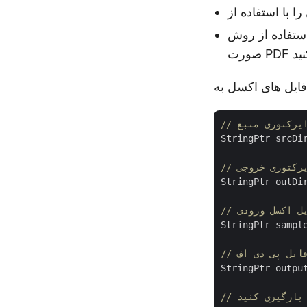
StringPtr srcDi
ایرکتوری خروجی
StringPtr outDi
ایل اکسل ورودی
StringPtr sampl
 فایل پی دی اف
StringPtr outpu