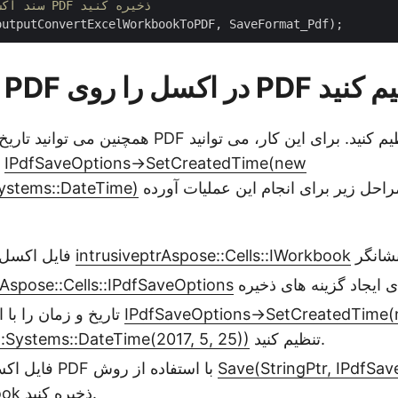
// سند اکسل را در قالب PDF ذخیره کنید
 در اکسل را روی PDF تنظیم کنید
همچنین می توانید تاریخ و زمان ایجاد فایل PDF تبدیل ش
IPdfSaveOptions->SetCreatedTime(new
به سادگی از روش
استفاده کنید. مراحل زیر برای انجام این عملیات آورده
Systems::DateTime)
Aspose::Cells::IWorkbook
intrusiveptr
فایل اکسل را با استفاده از
Aspose::Cells::IPdfSaveOptions
IPdfSaveOptions->SetCreatedTime
تاریخ و زمان را با استفاده از روش
تنظیم کنید.
::Systems::DateTime(2017, 5, 25))
Save(StringPtr, IPdfSav
فایل اکسل را به صورت PDF با استفاده از روش
ذخیره کنید.
ook