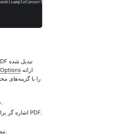
ook(sampleConvertExcelWorkbookToPDF);

ارائه
eOptions
نشانگر.
اشاره گر برای ایجاد گزینه های ذخیره PDF.
تنظیم کنید.