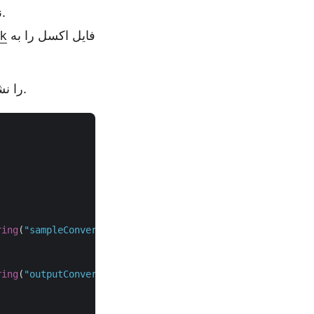
نشانگر.
فایل اکسل را به
k
نمونه کد زیر نحوه تبدیل فایل های اکسل به PDF با استفاده از C++ را نشان می دهد.
ring
(
"sampleConvertExcelWorkbookToPDF.xlsx"
));

ring
(
"outputConvertExcelWorkbookToPDF_DirectConversion.p