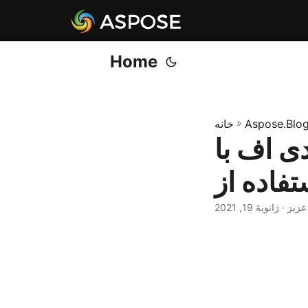
Home
Aspose.Blo
»
خانه
ی اف با
 عزیز
ژانویهٔ 19, 2021