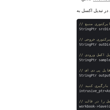
StringPtr srcDi
ایرکتوری خروجی
StringPtr outDi
ایل اکسل ورودی
StringPtr sampl
 فایل پی دی اف
StringPtr outpu
intrusive_ptr<A