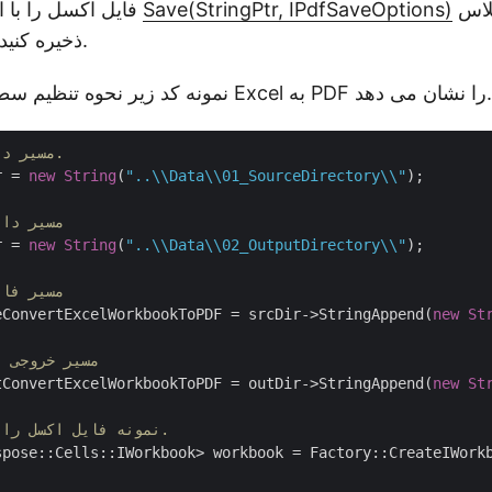
Save(StringPtr, IPdfSaveOptions)
فایل اکسل را با استفاده از روش
به صورت PDF ذخیره کنید.
نمونه کد زیر نحوه تنظیم سطح انطباق در تبدیل Excel به PDF را نشان می دهد.
// مسیر دایرکتوری منبع.
r = 
new
String
(
"..\\Data\\01_SourceDirectory\\"
);

// مسیر د
r = 
new
String
(
"..\\Data\\02_OutputDirectory\\"
);

// مسیر ف
eConvertExcelWorkbookToPDF = srcDir->StringAppend(
new
St
// مسیر خروجی
tConvertExcelWorkbookToPDF = outDir->StringAppend(
new
St
// نمونه فایل اکسل را بارگیری کنید.
spose::Cells::IWorkbook> workbook = Factory::CreateIWorkb