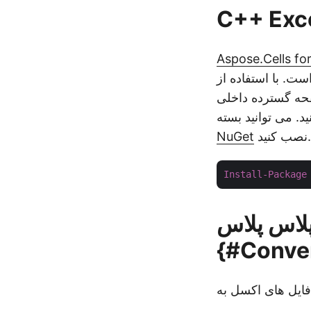
Aspose.Cells fo
توانید فایل های جدید اکسل را از ابتدا ایجاد کنید و
AP به شما امکان می دهد
نصب کنید.
NuGet
Install-Package
پلاس پلاس
{#Conver