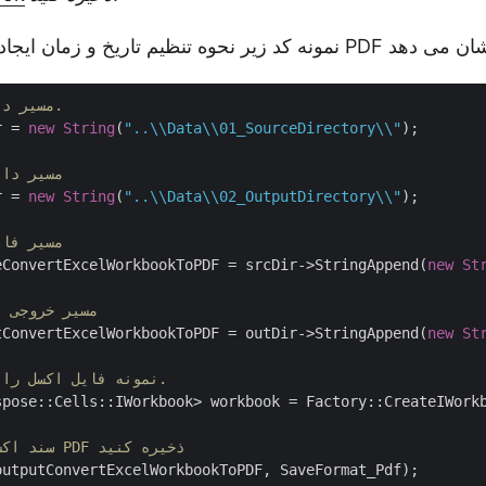
// مسیر دایرکتوری منبع.
r = 
new
String
(
"..\\Data\\01_SourceDirectory\\"
);

// مسیر د
r = 
new
String
(
"..\\Data\\02_OutputDirectory\\"
);

// مسیر ف
eConvertExcelWorkbookToPDF = srcDir->StringAppend(
new
St
// مسیر خروجی
tConvertExcelWorkbookToPDF = outDir->StringAppend(
new
St
// نمونه فایل اکسل را بارگیری کنید.
spose::Cells::IWorkbook> workbook = Factory::CreateIWorkb
// سند اکسل را در قالب PDF ذخیره کنید