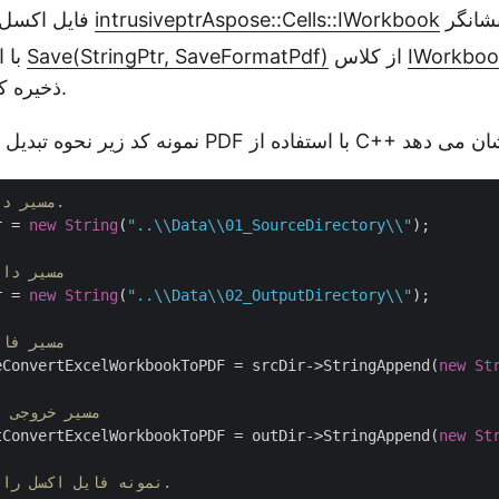
Aspose::Cells::IWorkbook
intrusiveptr
فایل اکسل را با استفاده از
IWorkboo
از کلاس
Save(StringPtr, SaveFormatPdf)
با استفاده از روش
صورت PDF ذخیره کنید.
// مسیر دایرکتوری منبع.
r = 
new
String
(
"..\\Data\\01_SourceDirectory\\"
);

// مسیر د
r = 
new
String
(
"..\\Data\\02_OutputDirectory\\"
);

// مسیر ف
eConvertExcelWorkbookToPDF = srcDir->StringAppend(
new
St
// مسیر خروجی
tConvertExcelWorkbookToPDF = outDir->StringAppend(
new
St
// نمونه فایل اکسل را بارگیری کنید.