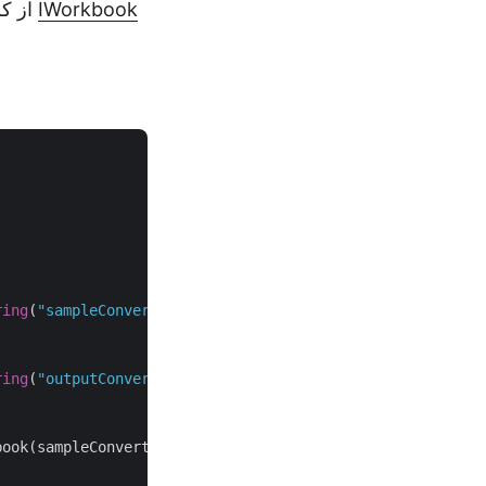
IWorkbook
از کلاس
ring
(
"sampleConvertExcelWorkbookToPDF.xlsx"
));

ring
(
"outputConvertExcelWorkbookToPDF_DirectConversion.p
ook(sampleConvertExcelWorkbookToPDF);
