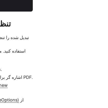
تاریخ ایجاد PDF
نشانگر.
اشاره گر برای ایجاد گزینه های ذخیره PDF.
(new
از
eOptions)