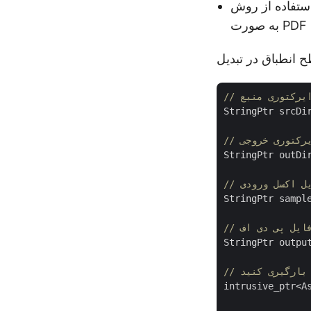
StringPtr srcDi
ایرکتوری خروجی
StringPtr outDi
ایل اکسل ورودی
StringPtr sampl
 فایل پی دی اف
StringPtr outpu
intrusive_ptr<A