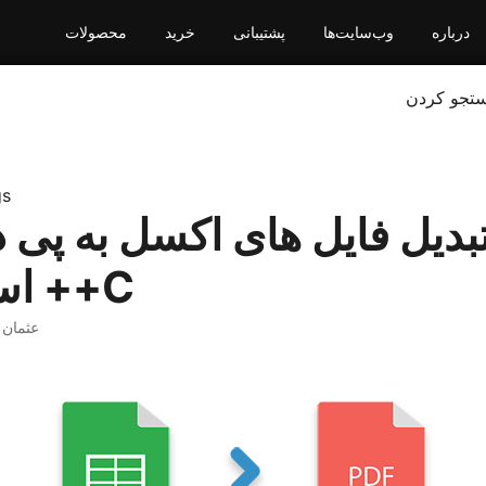
درباره
وب‌سایت‌ها
پشتیبانی
خرید
محصولات
تجو کردن
gs
بدیل فایل های اکسل به پی د
استفاده از ++C
· عثمان