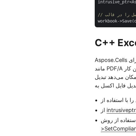
intrusive_ptr<A
Aspose.Cells برای C++ همچنین به شما امکان می دهد تا سطح انطباق فایل PDF تبدیل شده
PDF را با گزینه‌های مختلف سفارشی کنید. مراحل
intrusiveptr
از
>SetComplian