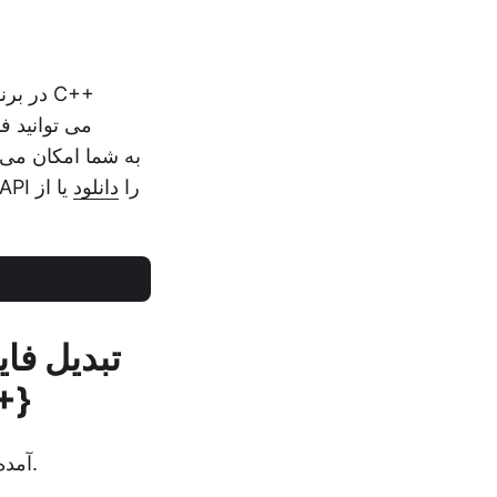
فایل های اکسل را با وفاداری بالا به فرمت های دیگر تبدیل کنید. می توانید بسته API را
دانلود
یا از
تبدیل فا
+}
در زیر مراحل تبدیل فایل های اکسل به PDF با استفاده از Aspose.Cells آمده است.