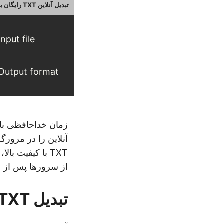
تبدیل آنلاین TXT رایگان به JSON
Input file
Output format
از سرورها پس از 24 ساعت، نگرانی های مربوط به حریم خصوصی را از بین ببرید.
تبدیل TXT به JSON - راهنمای توسعه دهندگان