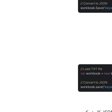
// Convert to JSON
workbook.Save(
"keyw
// Load TXT file
var
 workbook = 
new
 
// Convert to JSON
workbook.save(
"keyw