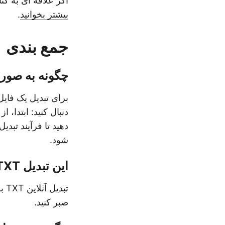
اگر علاقه ای به کتابخانه های مستقل ندا
بیشتر بخوانید
.
جمع بندی
چگونه به صورت آنلاین TXT را ب
شود.
این تبدیل TXT به JSON چقدر طول می کشد؟
صبر کنید.