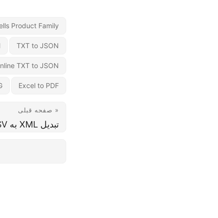
lls Product Family
l
TXT to JSON
nline TXT to JSON
G
Excel to PDF
« صفحه قبلی
تبدیل XML به CSV آنلاین - مبدل رایگان