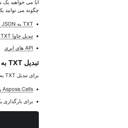
چگونه می توانید یک فایل TXT را به صورت برنامه نویسی به ف
TXT به JSON در سی شارپ
تبدیل جاوا TXT به JSON
API های ابری
تبدیل TXT به JSON در سی شارپ
برای تبدیل TXT به فرمت JSON در سی شارپ مراحل زیر را دنبال کنید.
Aspose.Cells را برای دات نت نصب کنید
برای بارگذاری یک فایل TXT و تبدیل آن به فرمت JSON