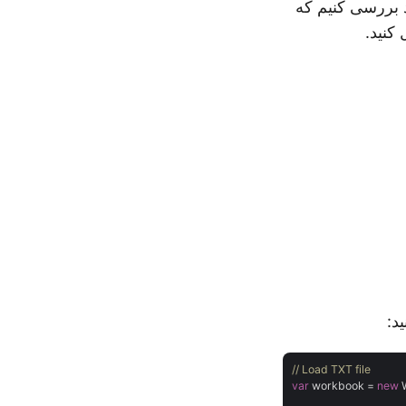
نید؟ بیایید بررسی کنیم که
// Load TXT file
var
 workbook = 
new
 