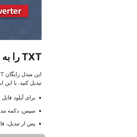
TXT را به JSON تبدیل کنید
تبدیل کنید. با این ابزار پرسرعت
برای آپلود فایل TXT دکمه Upload را فشار دهید.
سپس، دکمه تبدیل را فشار دهی
پس از تبدیل، فایل JSON دانلود خوا