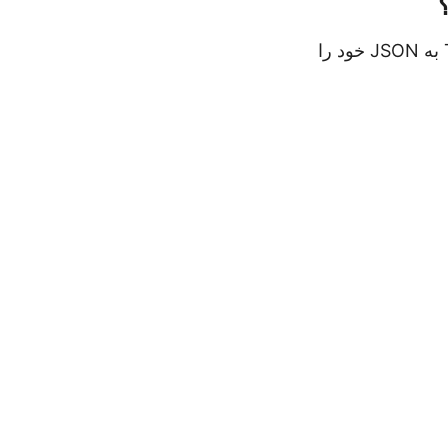
به راحتی می‌توانید ابزار TXT به JSON خود را