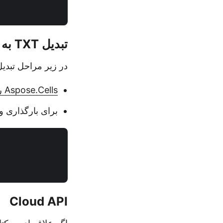
تبدیل TXT به JSON در جاوا
در زیر مراحل تبدیل فایل TXT به JSON در 
Aspose.Cells را برای جاوا نصب کنید
برای بارگذاری و تبدیل فایل TXT 
Cloud API