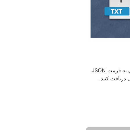
این مبدل رایگان TXT به JSON را امتحان کنید تا فایل های TXT خود را به آسانی به فرمت JSON