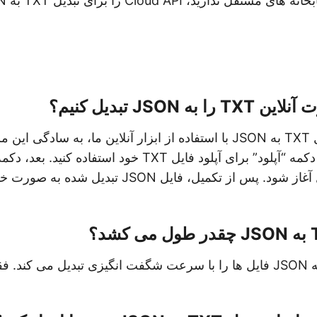
رید، Cloud API را برای تبدیل TXT به JSON کاوش کنید.
ه JSON تبدیل کنیم؟
برای تبدیل یک فایل TXT به JSON با استفاده از ابزار آنلاین ما، به ساد
دنبال کنید: ابتدا، از دکمه “آپلود” برای آپلود فایل TXT خود اس
دهید تا فرآیند تبدیل آغاز شود. پس از تکمیل، فایل JSON
تبدیل آنلاین TXT به JSON فایل ها را با سرعت شگفت انگیزی تبدیل می کند