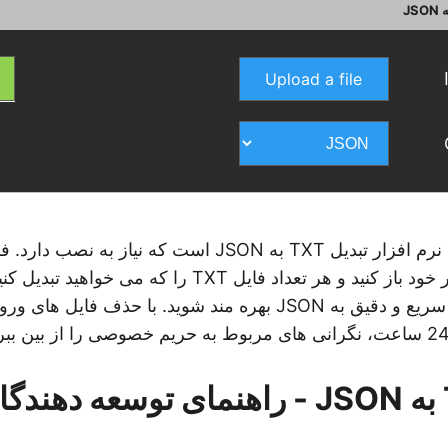
Upload a file
زمان خداحافظی با نرم افزار تبدیل TXT به JSON است که نیا
آنلاین را در مرورگر خود باز کنید و هر تعداد فایل TXT را ک
TXT با کیفیت بالا، سریع و دقیق به JSON بهره مند شوید. با حذ