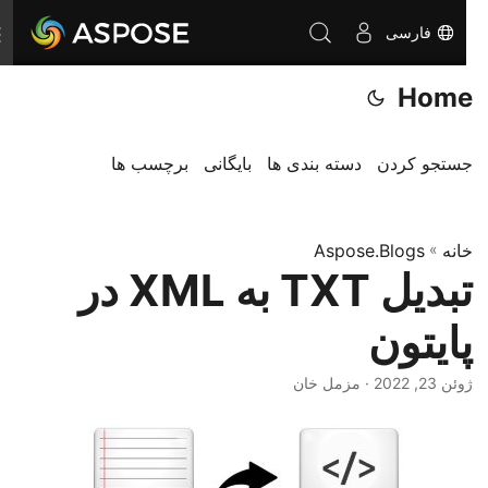
فارسی
ت
غ
Home
ی
ی
ر
جستجو کردن
دسته بندی ها
بایگانی
برچسب ها
ن
ا
خانه
»
Aspose.Blogs
و
تبدیل TXT به XML در
ب
ر
پایتون
ی
ژوئن 23, 2022
· مزمل خان