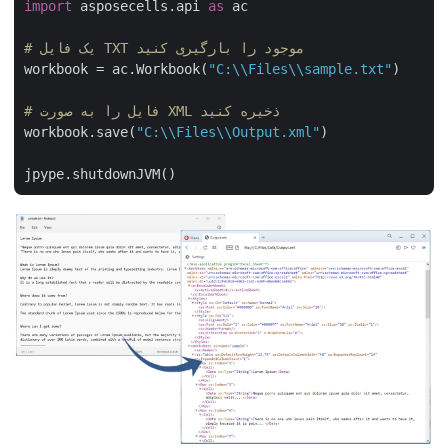
import
 asposecells.api 
as
 ac

# یک فایل TXT موجود را بارگیری کنید
workbook = ac.Workbook(
"C:\\Files\\sample.txt"
)

# فایل را به صورت XML ذخیره کنید
workbook.save(
"C:\\Files\\Output.xml"
)
