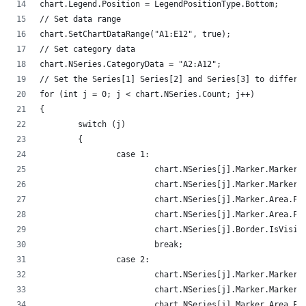
chart.Legend.Position = LegendPositionType.Bottom;
// Set data range
chart.SetChartDataRange("A1:E12", true);
// Set category data 
chart.NSeries.CategoryData = "A2:A12";
// Set the Series[1] Series[2] and Series[3] to differ
for (int j = 0; j < chart.NSeries.Count; j++)
{
	switch (j)
	{
		case 1:
			chart.NSeries[j].Marker.Mark
			chart.NSeries[j].Marker.Marke
			chart.NSeries[j].Marker.Area
			chart.NSeries[j].Marker.Area
			chart.NSeries[j].Border.IsVis
			break;
		case 2:
			chart.NSeries[j].Marker.Mark
			chart.NSeries[j].Marker.Marke
			chart.NSeries[j].Marker.Area