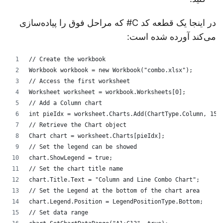
در اینجا یک قطعه کد C# که مراحل فوق را پیاده‌سازی
می‌کند آورده شده است:
// Create the workbook
Workbook workbook = new Workbook("combo.xlsx");
// Access the first worksheet
Worksheet worksheet = workbook.Worksheets[0];
// Add a Column chart
int pieIdx = worksheet.Charts.Add(ChartType.Column, 15
// Retrieve the Chart object
Chart chart = worksheet.Charts[pieIdx];
// Set the legend can be showed
chart.ShowLegend = true;
// Set the chart title name 
chart.Title.Text = "Column and Line Combo Chart";
// Set the Legend at the bottom of the chart area
chart.Legend.Position = LegendPositionType.Bottom;
// Set data range