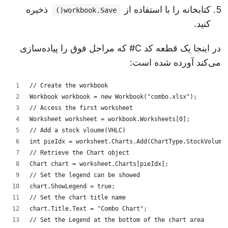
کتابخانه را با استفاده از
ذخیره
workbook.Save()
کنید.
در اینجا یک قطعه کد C# که مراحل فوق را پیاده‌سازی
می‌کند آورده شده است:
// Create the workbook
Workbook workbook = new Workbook("combo.xlsx");
// Access the first worksheet
Worksheet worksheet = workbook.Worksheets[0];
// Add a stock vloume(VHLC)
int pieIdx = worksheet.Charts.Add(ChartType.StockVolum
// Retrieve the Chart object
Chart chart = worksheet.Charts[pieIdx];
// Set the legend can be showed
chart.ShowLegend = true;
// Set the chart title name 
chart.Title.Text = "Combo Chart";
// Set the Legend at the bottom of the chart area