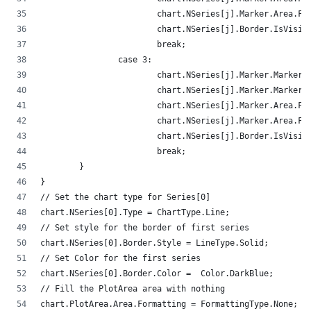
			chart.NSeries[j].Marker.Area
			chart.NSeries[j].Border.IsVis
			break;
		case 3:
			chart.NSeries[j].Marker.Mark
			chart.NSeries[j].Marker.Marke
			chart.NSeries[j].Marker.Area
			chart.NSeries[j].Marker.Area
			chart.NSeries[j].Border.IsVis
			break;
	}
}
// Set the chart type for Series[0] 
chart.NSeries[0].Type = ChartType.Line;
// Set style for the border of first series
chart.NSeries[0].Border.Style = LineType.Solid;
// Set Color for the first series
chart.NSeries[0].Border.Color =  Color.DarkBlue;
// Fill the PlotArea area with nothing 
chart.PlotArea.Area.Formatting = FormattingType.None;