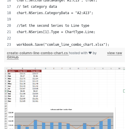
chart.SetChartDataRange("A1:C13", true);
// Set category data 
chart.NSeries.CategoryData = "A2:A13";
//Set the second Series to Line type
chart.NSeries[1].Type = ChartType.Line;
workbook.Save("comlum_line_combo_chart.xlsx");
create-column-line-combo-chart.cs
hosted with ❤ by
view raw
GitHub