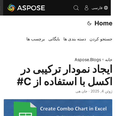
فارسی
ت
غ
Home
ی
ی
ر
جستجو کردن
دسته بندی ها
بایگانی
برچسب ها
ن
ا
خانه
»
Aspose.Blogs
و
ایجاد نمودار ترکیبی در
ب
ر
اکسل با استفاده از C#
ی
ژوئن 4, 2025
· جان هی