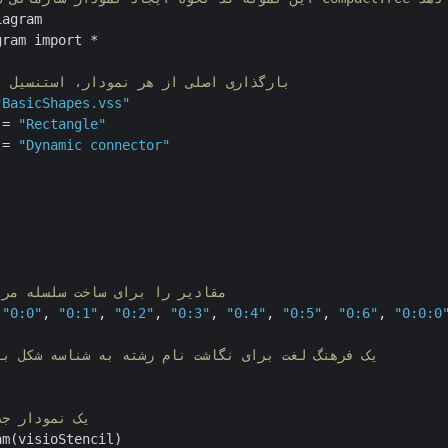
agram

ram import *

# بارگذاری اصلی از هر نمودار، استنسیل 
"BasicShapes.vss"
 = 
"Rectangle"
 = 
"Dynamic connector"
# مقادیر را برای ساخت سلسله مر
 
"0:0"
, 
"0:1"
, 
"0:2"
, 
"0:3"
, 
"0:4"
, 
"0:5"
, 
"0:6"
, 
"0:0:0
# یک فرهنگ لغت برای نگاشت نام رشته به شناسه شکل ب
# یک نمودار ج
m(visioStencil)
