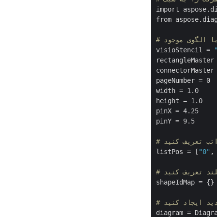
import aspose.di
from aspose.diag
یا الگوی موجود
visioStencil = 
rectangleMaster
connectorMaster
pageNumber = 0

width = 1.0

height = 1.0

pinX = 4.25

pinY = 9.5

اتب تعریف کنید
listPos = [
"0"
,
لند تعریف کنید
shapeIdMap = {}

دید ایجاد کنید
diagram = Diagra