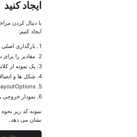
ایجاد کنید
ایجاد کنیم:
بارگذاری اصلی ا
مقادیر را برای
یک نمونه از کلاس Diagram ایجاد 
شکل ها و اتصالات
LayoutOptions را مشخص کرده و LayoutStyle.COMPACTTREE را تنظیم ک
نمودار خروجی را با استف
نشان می دهد.
# این نمونه کد نحوه ایجاد نمودار سازمانی شرکت را به س