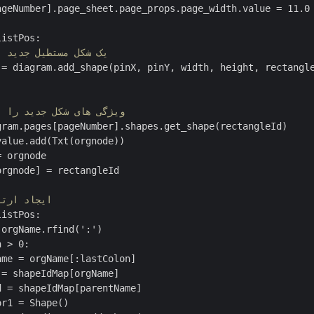
ageNumber].page_sheet.page_props.page_width.value = 11.0

istPos:

# یک شکل مستطیل جدید 
 = diagram.add_shape(pinX, pinY, width, height, rectangle
# ویژگی های شکل جدید را 
gram.pages[pageNumber].shapes.get_shape(rectangleId)

alue.add(Txt(orgnode))

 orgnode

rgnode] = rectangleId

# ایجاد ارت
istPos:

orgName.rfind(':')

 > 0:

me = orgName[:lastColon]

= shapeIdMap[orgName]

 = shapeIdMap[parentName]

r1 = Shape()
