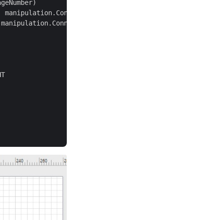
geNumber)

 manipulation.ConnectionPointPlace.RIGHT,

manipulation.ConnectionPointPlace.LEFT, connecter1Id)

T
