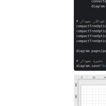
        connect
        diagram
               
compactTreeOptio
compactTreeOpti
compactTreeOpti
compactTreeOptio
diagram.pages[pa
# ذخیره نمودار
diagram.save(
"C