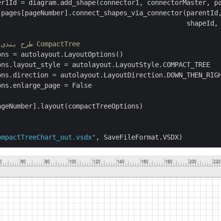
er1Id = diagram.add_shape(connector1, connectorMaster, pa
.pages[pageNumber].connect_shapes_via_connector(parentId,
                                                shapeId, 
# طرح بندی خودکار نمودار CompactTree
ns = autolayout.LayoutOptions()

ons.layout_style = autolayout.LayoutStyle.COMPACT_TREE

ons.direction = autolayout.LayoutDirection.DOWN_THEN_RIGH
ns.enlarge_page = False

geNumber].layout(compactTreeOptions)

ompactTreeChart_out.vsdx"