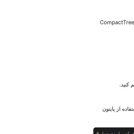
ا دنبال کردن مراحل زیر می‌توانیم به راحتی نمودار سازمانی شرکت را به سبک CompactTree
د نمودار سازمانی شرکت را به سبک CompactTree با استفاده از پایتون