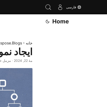
فارسی
Home
خانه
»
spose.Blogs
ایجاد نم
مهٔ 22, 2024
· مزمل خ