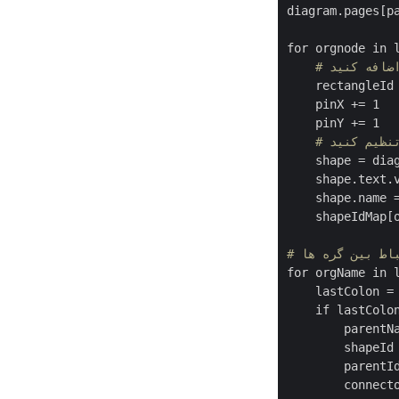
diagram.pages[p
for orgnode in l
اضافه کنید
    rectangleId
    pinX += 1

    pinY += 1

تنظیم کنید
    shape = dia
    shape.text.v
    shape.name =
    shapeIdMap[o
باط بین گره ها
for orgName in l
    lastColon = 
    if lastColon
        parentNa
        shapeId 
        parentId
        connecto