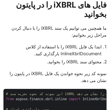
فایل های iXBRL را در پایتون
بخوانید
ما همچنین می توانیم یک سند iXBRL را با دنبال کردن
مراحل زیر بخوانیم:
ابتدا یک فایل iXBRL را با استفاده از کلاس
InlineXbrlDocument بارگذاری کنید.
محتوای سند iXBRL را بخوانید.
نمونه کد زیر نحوه خواندن یک فایل iXBRL در پایتون را
نشان می دهد.
# این نمونه کد نحوه تجزیه سند iXBRL را نشان می دهد.
from
 aspose.finance.xbrl.inline 
import
 InlineXbrlDoc
# مسیر دایرکتوری اسناد