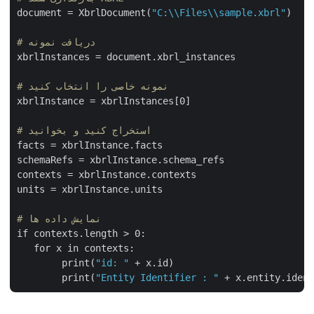
document = XbrlDocument(
"C:\\Files\\sample.xbrl"
)

# دریافت نمونه
xbrlInstances = document.xbrl_instances

# نمونه خاصی را انتخاب کنید
xbrlInstance = xbrlInstances[0]

# استخراج کنید و بخوانید
facts = xbrlInstance.facts

schemaRefs = xbrlInstance.schema_refs

contexts = xbrlInstance.contexts

units = xbrlInstance.units

# نمایش داده ها
if contexts.length > 0:

   for x in contexts:

        print(
"id: "
 + x.id)

        print(
"Entity Identifier : "