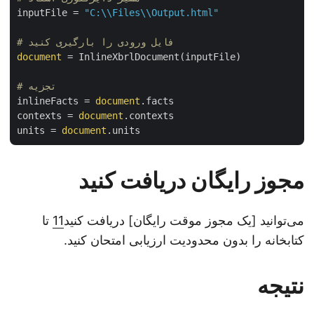
inputFile = 
"C:\\Files\\Output.html"
# فایل ورودی را بارگیری کنید
document
 = InlineXbrlDocument(inputFile)

# تجزیه
inlineFacts = 
document
.facts

contexts = 
document
.contexts

units = 
document
مجوز رایگان دریافت کنید
می‌توانید [یک مجوز موقت رایگان] دریافت کنید
11
تا
کتابخانه را بدون محدودیت ارزیابی امتحان کنید.
نتیجه