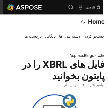
فارسی
ت
غ
Home
ی
ی
ر
جستجو کردن
دسته بندی ها
بایگانی
برچسب ها
ن
ا
خانه
»
Aspose.Blogs
و
فایل های XBRL را در
ب
ر
پایتون بخوانید
ی
نوامبر 25, 2022
· مزمل خان