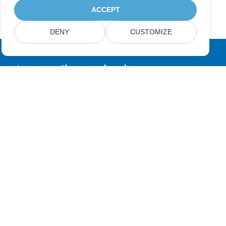
ACCEPT
DENY
CUSTOMIZE
عضویت در به‌روزرسانی‌های محصولات Aspose
خبرنامه‌ها و پیشنهادهای ماهانه را مستقیماً در صندوق پست خود دریافت
کنید.
ارسال