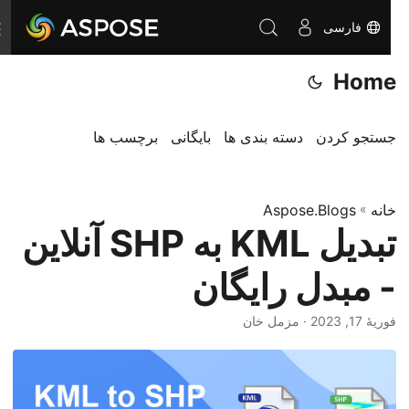
فارسی
ت
غ
Home
ی
ی
ر
جستجو کردن
دسته بندی ها
بایگانی
برچسب ها
ن
ا
خانه
»
Aspose.Blogs
و
تبدیل KML به SHP آنلاین
ب
ر
- مبدل رایگان
ی
فوریهٔ 17, 2023
· مزمل خان