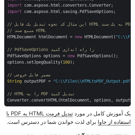
import
import
 com.aspose.html.saving.PdfSaveOptions;

// منبع سند HTML
HTMLDocument htmlDocument = 
new
 HTMLDocument(
"C:\\F
// PdfSaveOptions را راه اندازی کنید
PdfSaveOptions options = 
new
 PdfSaveOptions();

options.setJpegQuality(
100
);

// مسیر فایل خروجی
String
 outputPDF = 
"C:\\Files\\HTMLtoPDF_Output.pdf
// HTML را به PDF تبدیل کنید
یک آموزش کامل در مورد
تبدیل فرمت HTML به PDF با
استفاده از جاوا
برای لذت خواندن شما در دسترس است.