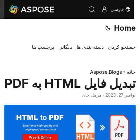
فارسی
ت
غ
Home
ی
ی
ر
جستجو کردن
دسته بندی ها
بایگانی
برچسب ها
ن
ا
خانه
»
Aspose.Blogs
و
تبدیل فایل HTML به PDF
ب
ر
نوامبر 27, 2023
· مزمل خان
ی