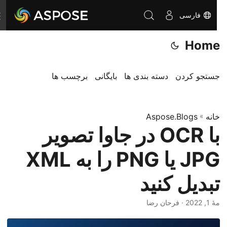
فارسی
ت
غ
Home
ی
ی
ر
جستجو کردن
دسته بندی ها
بایگانی
برچسب ها
ن
ا
خانه
»
Aspose.Blogs
و
با OCR در جاوا تصویر
ب
ر
JPG یا PNG را به XML
ی
تبدیل کنید
مهٔ 1, 2022
· فرحان رضا