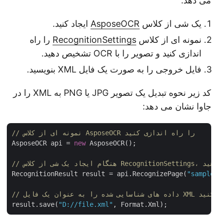
می دهد:
یک شی از کلاس
AsposeOCR
ایجاد کنید.
نمونه ای از کلاس
RecognitionSettings
را راه
اندازی کنید و تصویر را با OCR تشخیص دهید.
فایل خروجی را به صورت یک فایل XML بنویسید.
کد زیر نحوه تبدیل یک تصویر JPG یا PNG به XML را در
جاوا نشان می دهد:
// نمونه ای از کلاس AsposeOCR را راه اندازی کنید
AsposeOCR api = 
new
 AsposeOCR();

شخیص دهید
RecognitionResult result = api.RecognizePage(
"sampl
ک فایل XML ذخیره کنید
result.save(
"D://file.xml"