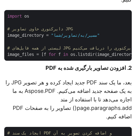
import
 os

# دایرکتوری حاوی تصاویر JPG
"مسیر/به/تصاویر/شما"
image_directory = 
 همه فایل‌های JPG در دایرکتوری را دریافت می‌کنیم
image_files = [f 
for
 f 
in
 os.listdir(image_director
2. افزودن تصاویر بارگیری شده به PDF
بعد، ما یک سند PDF جدید ایجاد کرده و هر تصویر JPG را
به یک صفحه جدید اضافه می‌کنیم. Aspose.PDF به ما
اجازه می‌دهد تا با استفاده از متد
page.paragraphs.add() تصاویر را به صفحات PDF
اضافه کنیم.
# ایجاد یک سند PDF و اضافه کردن تصویر به آن