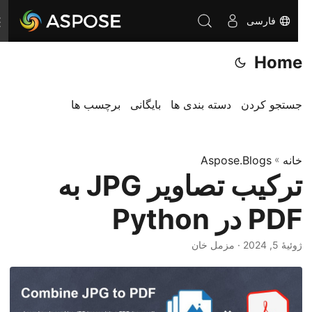
فارسی
ت
غ
Home
ی
ی
ر
جستجو کردن
دسته بندی ها
بایگانی
برچسب ها
ن
ا
خانه
»
Aspose.Blogs
و
ترکیب تصاویر JPG به
ب
ر
PDF در Python
ی
ژوئیهٔ 5, 2024
· مزمل خان