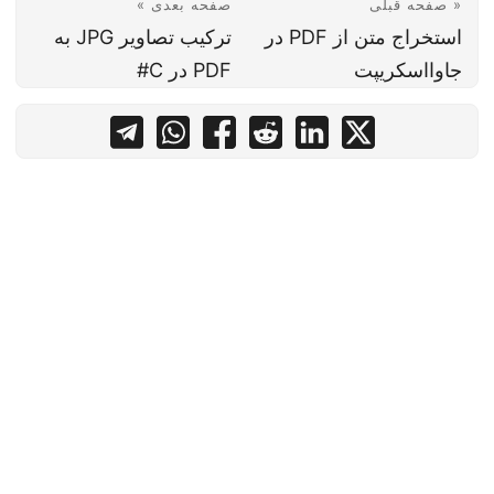
« صفحه قبلی
صفحه بعدی »
استخراج متن از PDF در
ترکیب تصاویر JPG به
جاوااسکریپت
PDF در C#