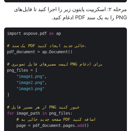
مرحله ۲: اسکریپت پایتون زیر را اجرا کنید تا فایل‌های
PNG را به یک سند PDF ادغام کنید.
import aspose.pdf 
as
 ap

# یک سند PDF خالی جدید ایجاد کنید.
pdf_document = ap.Document()

# لیست مسیرهای فایل تصویری PNG برای ادغام
png_files = [

"image1.png"
,

"image2.png"
,

"image3.png"
]

# از هر مسیر فایل PNG عبور کنید
for
 image_path 
in
 png_files:

# صفحه جدید خالی به PDF اضافه کنید
    page = pdf_document.pages.
add
()
