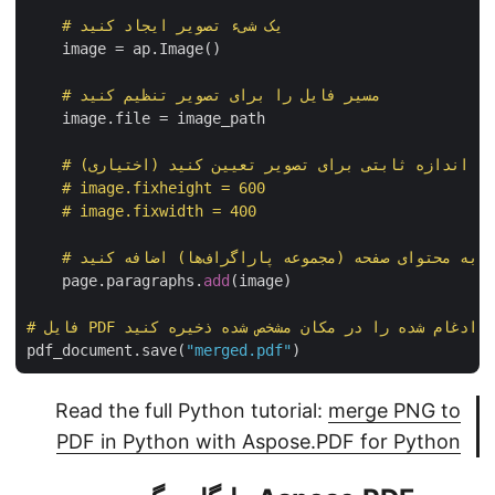
# یک شیء تصویر ایجاد کنید
    image = ap.Image()

# مسیر فایل را برای تصویر تنظیم کنید
    image.file = image_path

# (اختیاری) اندازه ثابتی برای تصویر تعیین کنید
# image.fixheight = 600
# image.fixwidth = 400
ه محتوای صفحه (مجموعه پاراگراف‌ها) اضافه کنید
    page.paragraphs.
add
(image)

PDF نهایی ادغام شده را در مکان مشخص شده ذخیره کنید
pdf_document.save(
"merged.pdf"
Read the full Python tutorial:
merge PNG to
PDF in Python with Aspose.PDF for Python