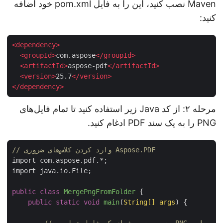
Maven نصب کنید، این را به فایل pom.xml خود اضافه
کنید:
<
dependency
>
<
groupId
>
com.aspose
</
groupId
>
<
artifactId
>
aspose-pdf
</
artifactId
>
<
version
>
25.7
</
version
>
</
dependency
>
مرحله ۲: از کد Java زیر استفاده کنید تا تمام فایل‌های
PNG را به یک سند PDF ادغام کنید.
// وارد کردن کلاس‌های ضروری Aspose.PDF
import com.aspose.pdf.*;

import java.io.File;

public
class
MergePngFromFolder
 {

public
static
void
main
(
String[] args
)
 {

// مسیر به پوشه‌ای که شامل تصاویر PNG است