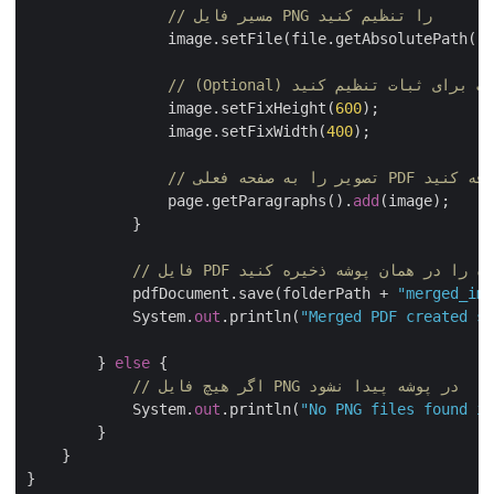
// مسیر فایل PNG را تنظیم کنید
                image.setFile(file.getAbsolutePath()
عرض ثابت برای ثبات تنظیم کنید
                image.setFixHeight(
600
);

                image.setFixWidth(
400
);

ه صفحه فعلی PDF اضافه کنید
                page.getParagraphs().
add
(image);

            }

            pdfDocument.save(folderPath + 
"merged_i
            System.
out
.println(
"Merged PDF created 
        } 
else
 {

// اگر هیچ فایل PNG در پوشه پیدا نشود
            System.
out
.println(
"No PNG files found 
        }

    }
