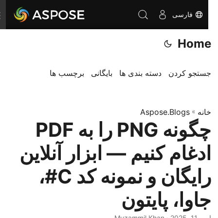
فارسی
ت
غ
Home
ی
ی
ر
جستجو کردن
دسته بندی ها
بایگانی
برچسب ها
ن
ا
خانه
»
Aspose.Blogs
و
چگونه PNG را به PDF
ب
ر
ادغام کنیم — ابزار آنلاین
ی
رایگان و نمونه کد C#،
جاوا، پایتون
اوت 11, 2025
· Muzammil Khan