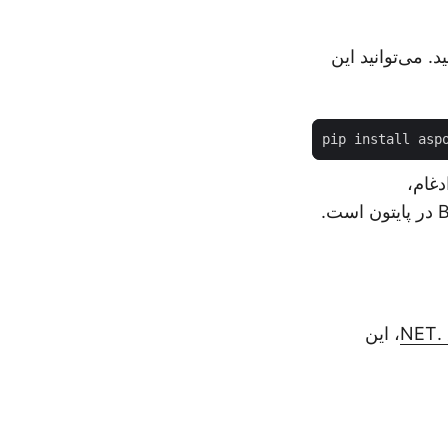
د. می‌توانید این
دغام،
، این