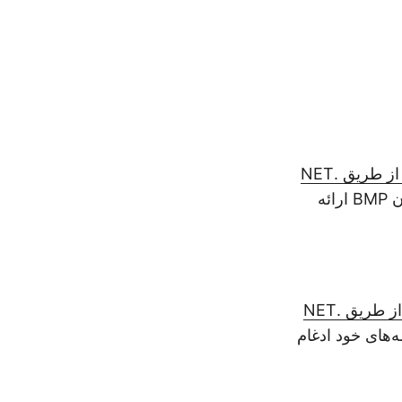
است. این کتابخانه یک API ساده برای بارگذاری فایل‌های AI و ذخیره آن‌ها به‌عنوان BMP ارائه
مه‌های خود ادغام