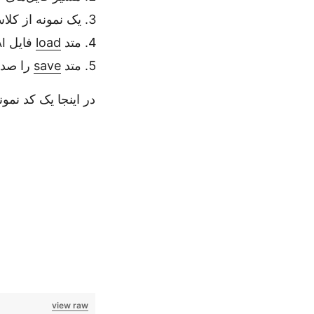
یک نمونه از کل
متد
load
فایل AI منبع را بارگذاری خواهد کرد.
متد
save
را صدا بزنید تا فای
در اینجا یک کد نم
view raw