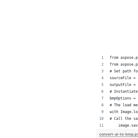
from aspose.p
from aspose.p
# Set path fo
sourceFile = 
outputFile = 
# Instantiate
bmpOptions = 
# The load me
with Image.lo
# Call the sa
    image.sav
convert-ai-to-bmp.