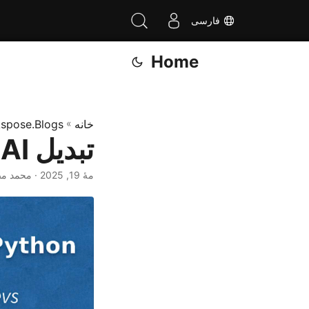
فارسی
Home
خانه
»
spose.Blogs
تبدیل AI به BMP در پایتون
مهٔ 19, 2025
· محمد م