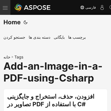
فارسی
T
o
Home
g
g
l
برچسب ها
بایگانی
دسته بندی ها
جستجو کردن
e
n
Tags
»
a
خانه
Add-an-Image-in-a-
v
i
PDF-using-Csharp
g
a
t
افزودن، حذف، استخراج و جایگزینی
i
تصاویر در PDF با استفاده از C#
o