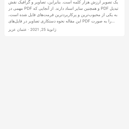
n
یک تصویر ارزش هزار کلمه است. بنابراین، تصاویر و گرافیک نقش
مهمی در PDF و همچنین سایر اسناد دارند. از آنجایی که PDF تبدیل
به یکی از محبوب‌ترین و پرکاربردترین فرمت‌های فایل شده است،
این مقاله نحوه دستکاری تصاویر در فایل‌های PDF را به صورت
برنامه‌ریزی می‌کند. به طور دقیق تر، نحوه افزودن، استخراج، حذف
ژانویهٔ 25, 2021
· عثمان عزیز
و جایگزینی تصاویر از فایل های PDF در C#.NET را یاد خواهید
گرفت.