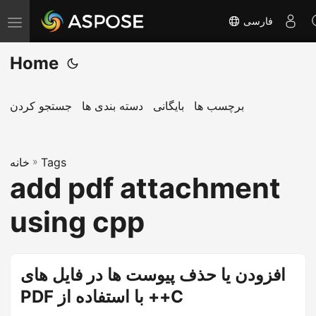
فارسی
T
o
Home
g
g
l
برچسب ها
بایگانی
دسته بندی ها
جستجو کردن
e
n
Tags
»
a
خانه
add pdf attachment
v
i
using cpp
g
a
t
افزودن یا حذف پیوست ها در فایل های
i
PDF با استفاده از ++C
o