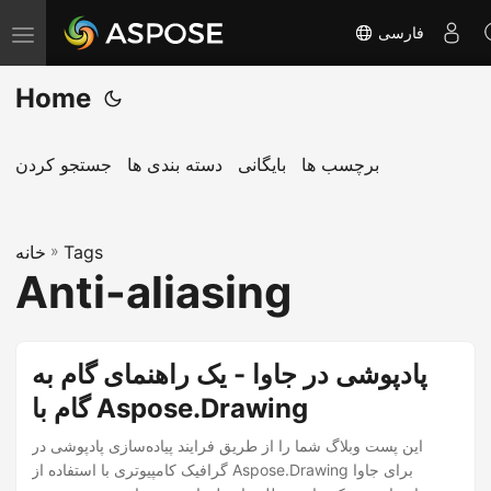
فارسی
T
o
Home
g
g
l
برچسب ها
بایگانی
دسته بندی ها
جستجو کردن
e
n
Tags
»
a
خانه
Anti-aliasing
v
i
g
پادپوشی در جاوا - یک راهنمای گام به
a
گام با Aspose.Drawing
t
i
این پست وبلاگ شما را از طریق فرایند پیاده‌سازی پادپوشی در
o
گرافیک کامپیوتری با استفاده از Aspose.Drawing برای جاوا