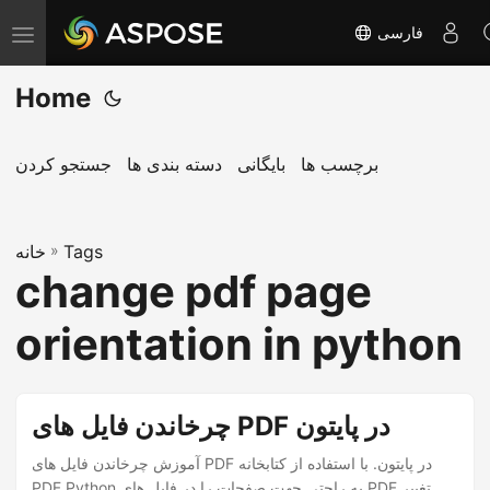
فارسی
T
o
Home
g
g
l
برچسب ها
بایگانی
دسته بندی ها
جستجو کردن
e
n
Tags
»
a
خانه
change pdf page
v
i
orientation in python
g
a
t
چرخاندن فایل های PDF در پایتون
i
آموزش چرخاندن فایل های PDF در پایتون. با استفاده از کتابخانه
o
PDF Python به راحتی جهت صفحات را در فایل های PDF تغییر