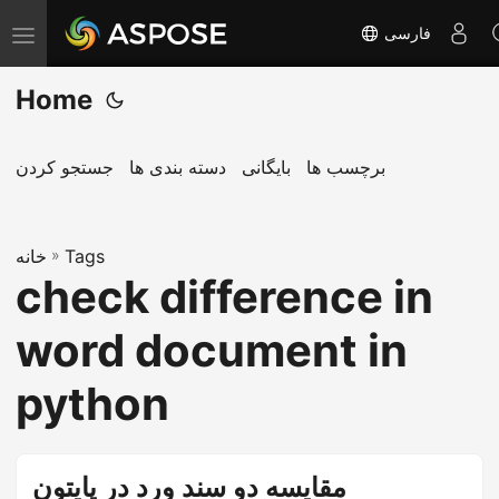
فارسی
T
o
Home
g
g
l
برچسب ها
بایگانی
دسته بندی ها
جستجو کردن
e
n
Tags
»
a
خانه
check difference in
v
i
word document in
g
a
python
t
i
o
مقایسه دو سند ورد در پایتون