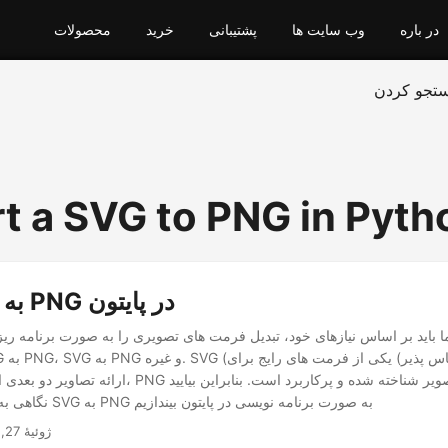
در باره
وب سایت ها
پشتیبانی
خرید
محصولات
تجو کردن
t a SVG to PNG in Pyth
تبدیل SVG به PNG در پایتون
 باید بر اساس نیازهای خود، تبدیل فرمت های تصویری را به صورت برنامه ریز
ارائه تصاویر دو بعدی است. از سوی دیگر، PNG نیز یک فرمت 
نگاهی به نحوه تبدیل تصاویر SVG به PNG به صورت برنامه نویسی در پایتون بیندازیم
ژوئیهٔ 27, 2022