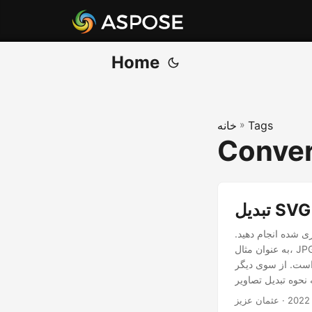
Home
Tags
»
خانه
Conver
ی شده انجام دهید.
به عنوان مثال، JPG به PNG، SVG به PNG و غیره. SVG (گرافیک برداری مقیاس پذیر) یکی از فرمت های رایج برای
تصویر شناخته شده و پرکاربرد است. بنابراین بیایید
· عثمان عزیز